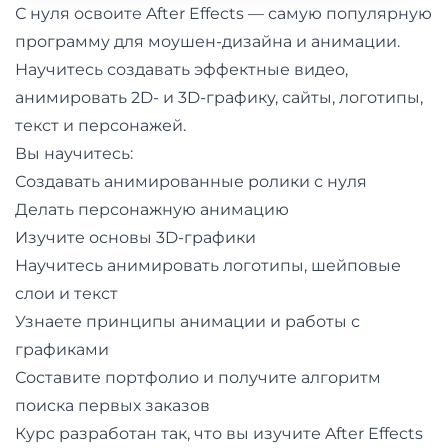
и
С нуля освоите After Effects — самую популярную
саморазвитие
программу для моушен-дизайна и анимации.
Научитесь создавать эффектные видео,
Прочее
анимировать 2D- и 3D-графику, сайты, логотипы,
текст и персонажей.
Репетиторы
Вы научитесь:
Создавать анимированные ролики с нуля
Тесты
Делать персонажную анимацию
на
Изучите основы 3D-графики
профориентацию
Научитесь анимировать логотипы, шейповые
слои и текст
Узнаете принципы анимации и работы с
графиками
Составите портфолио и получите алгоритм
поиска первых заказов
Курс разработан так, что вы изучите After Effects