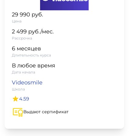
фото,
аудио
29 990 руб.
Цена
Маркетинг
2 499 руб./мес.
Рассрочка
Иностранный
6 месяцев
язык
Длительность курса
В любое время
Для
Дата начала
детей
Videosmile
Школа
Красота,
4.59
здоровье,
фитнес
Выдают сертификат
Психология