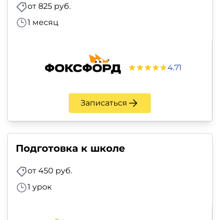
и
от 825 руб.
саморазвитие
1 месяц
Прочее
4.71
Репетиторы
Тесты
Записаться
на
профориентацию
Подготовка к школе
от 450 руб.
1 урок