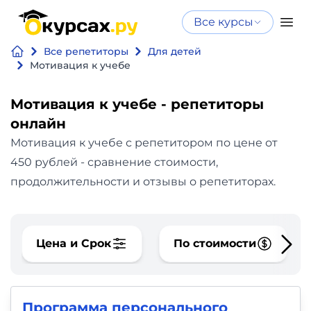
Все курсы
Нейросеть
Все курсы
Все репетиторы
Для детей
Нейросеть и ИИ
и ИИ
Мотивация к учебе
Курсы по
Программирование
искусственному
Мотивация к учебе - репетиторы
интеллекту
онлайн
Бизнес
Курсы по нейросетям
Мотивация к учебе с репетитором по цене от
и
Бесплатно
450 рублей - сравнение стоимости,
финансы
продолжительности и отзывы о репетиторах.
Дизайн
Цена и Срок
По стоимости
Аналитика
Видео,
Программа персонального