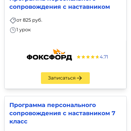
фото,
сопровождения с наставником
аудио
от 825 руб.
Маркетинг
1 урок
Иностранный
язык
4.71
Для
детей
Записаться
Красота,
здоровье,
Программа персонального
фитнес
сопровождения с наставником 7
класс
Психология