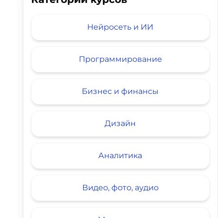
Нейросеть и ИИ
Программирование
 World
Английский от Skillbox
тзывов
4.81
21 отзыв
4.8
30 о
Бизнес и финансы
Дизайн
Аналитика
Видео, фото, аудио