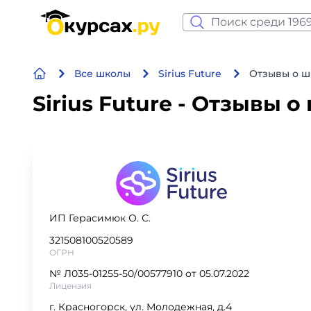
Нейросеть и ИИ
Все школы
Sirius Future
Отзывы о шк
Программирование
Sirius Future - Отзывы о
Бизнес и финансы
Дизайн
Аналитика
ИП Герасимюк О. С.
Видео, фото, аудио
321508100520589
ОГРН
Маркетинг
№ Л035-01255-50/00577910 от 05.07.2022
Лицензия
Иностранный язык
г. Красногорск, ул. Молодежная, д.4