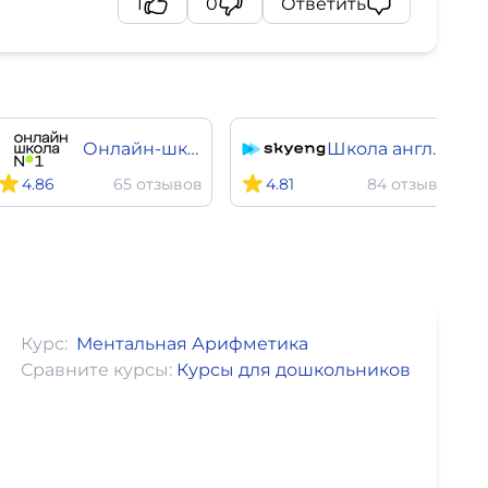
1
0
Ответить
Онлайн-школа №1
Школа английского языка SkyEng
4.86
65 отзывов
4.81
84 отзыва
Курс:
Ментальная Арифметика
Сравните курсы:
Курсы для дошкольников