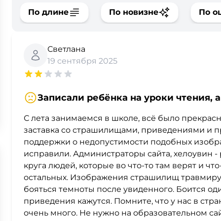
По длине
По новизне
По о
Светлана
19 сентября 2025
Записали ребёнка на уроки чтения, 
С лета занимаемся в школе, всё было прекрас
заставка со страшилищами, приведениями и п
поддержки о недопустимости подобных изобра
исправили. Администраторы сайта, хелоувин -
круга людей, которые во что-то там верят и что
остальных. Изображения страшилищ травмирую
бояться темноты после увиденного. Боится оди
приведения кажутся. Помните, что у нас в стр
очень много. Не нужно на образовательном са