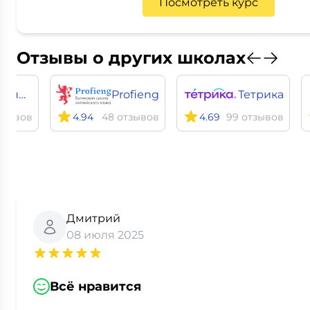
Посмотреть курс
Отзывы о других школах
Точка знаний
Profieng
Тетрика
тзывов
4.94
48 отзывов
4.69
99 отзывов
Дмитрий
08 июля 2025
Всё нравится