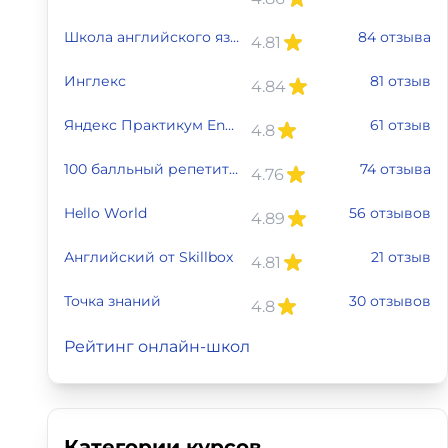
Школа английского языка SkyEng
84 отзыва
4.81
Инглекс
81 отзыв
4.84
Яндекс Практикум English
61 отзыв
4.8
100 балльный репетитор
74 отзыва
4.76
Hello World
56 отзывов
4.89
Английский от Skillbox
21 отзыв
4.81
Точка знаний
30 отзывов
4.8
Рейтинг онлайн-школ
Категории курсов