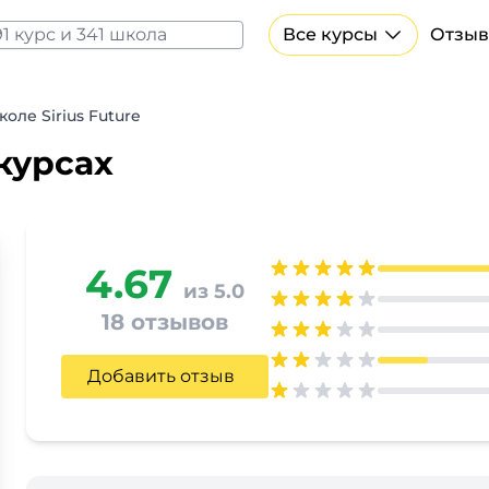
Все курсы
Отзыв
Все курсы Нейросеть и ИИ
Курсы по искусственному интеллекту
оле Sirius Future
Курсы по нейросетям
 курсах
Бесплатно
4.67
из 5.0
18 отзывов
Добавить отзыв