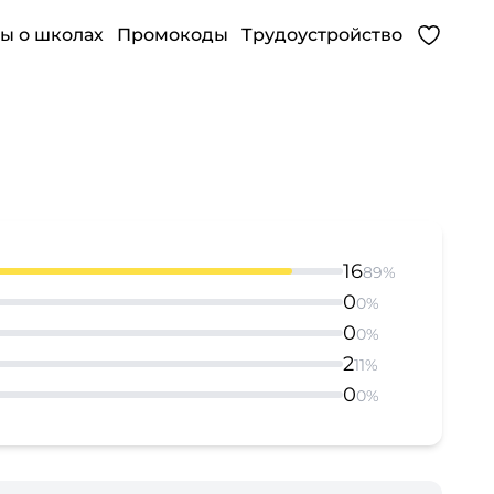
ы о школах
Промокоды
Трудоустройство
16
89%
0
0%
0
0%
2
11%
0
0%