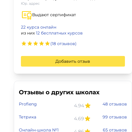
Юр. адрес
Для детей
Выдают сертификат
Красота, здоровье, фитнес
22 курса онлайн
из них
12 бесплатных курсов
Психология и саморазвитие
(18 отзывов)
Прочее
Добавить отзыв
Репетиторы
Тесты на профориентацию
Отзывы о других школах
Profieng
48 отзывов
4.94
Тетрика
99 отзывов
4.69
Онлайн-школа №1
65 отзывов
4.86