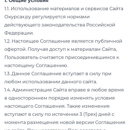
фото,
1. Общие условия
1.1. Использование материалов и сервисов Сайта
аудио
Окурсах.ру регулируется нормами
Маркетинг
действующего законодательства Российской
Федерации.
Иностранный
1.2. Настоящее Соглашение является публичной
язык
офертой. Получая доступ к материалам Сайта,
Пользователь считается присоединившимся к
Для
настоящему Соглашению.
детей
1.3. Данное Соглашение вступает в силу при
любом использовании данного сайта.
Красота,
1.4. Администрация Сайта вправе в любое время
здоровье,
в одностороннем порядке изменять условия
настоящего Соглашения. Такие изменения
фитнес
вступают в силу по истечении 3 (Трех) дней с
Психология
момента размещения новой версии Соглашения