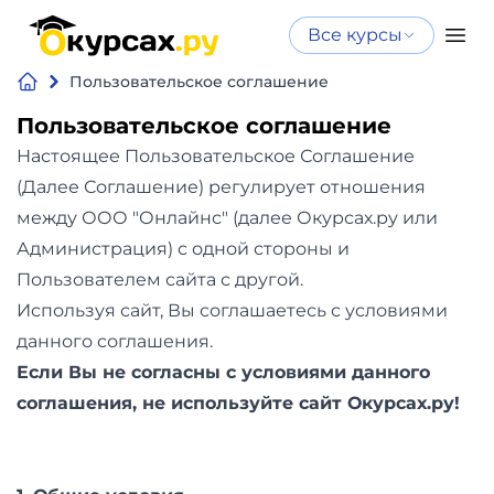
Все курсы
Нейросеть
Все курсы
Пользовательское соглашение
Нейросеть и ИИ
и ИИ
Пользовательское соглашение
Курсы по
Настоящее Пользовательское Соглашение
Программирование
искусственному
(Далее Соглашение) регулирует отношения
интеллекту
Бизнес
между ООО "Онлайнс" (далее Окурсах.ру или
Курсы по нейросетям
Администрация) с одной стороны и
и
Бесплатно
Пользователем сайта с другой.
финансы
Используя сайт, Вы соглашаетесь с условиями
данного соглашения.
Дизайн
Если Вы не согласны с условиями данного
Аналитика
соглашения, не используйте сайт Окурсах.ру!
Видео,