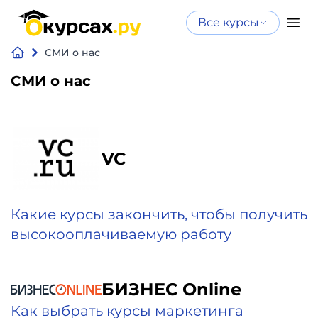
Все курсы
Нейросеть
Все курсы
СМИ о нас
Нейросеть и ИИ
и ИИ
СМИ о нас
Курсы по
Программирование
искусственному
интеллекту
Бизнес
Курсы по нейросетям
VC
и
Бесплатно
финансы
Какие курсы закончить, чтобы получить
Дизайн
высокооплачиваемую работу
Аналитика
БИЗНЕС Online
Видео,
Как выбрать курсы маркетинга