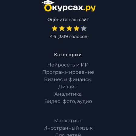
и
саморазвитие
Оцените наш сайт
Прочее
4.6
(
3319
голосов)
Репетиторы
Категории
Тесты
Нейросеть и ИИ
на
Программирование
профориентацию
Бизнес и финансы
Дизайн
Аналитика
Видео, фото, аудио
Маркетинг
Иностранный язык
Для детей