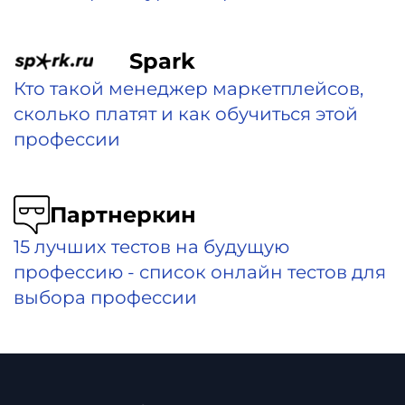
фото,
аудио
Spark
Маркетинг
Кто такой менеджер маркетплейсов,
сколько платят и как обучиться этой
Иностранный
профессии
язык
Для
Партнеркин
детей
15 лучших тестов на будущую
профессию - список онлайн тестов для
Красота,
выбора профессии
здоровье,
фитнес
Психология