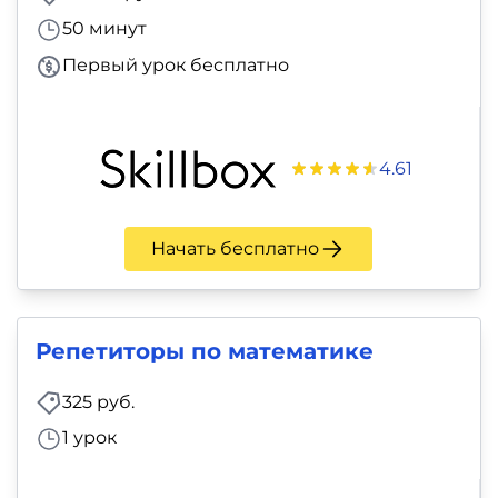
фото,
50 минут
аудио
Первый урок бесплатно
Маркетинг
Иностранный
4.61
язык
Для
Начать бесплатно
детей
Красота,
Репетиторы по математике
здоровье,
325 руб.
фитнес
1 урок
Психология