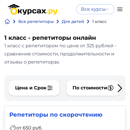
Все курсы
Нейросеть
Все курсы
Все репетиторы
Для детей
1 класс
Нейросеть и ИИ
и ИИ
Курсы по
1 класс - репетиторы онлайн
Программирование
искусственному
1 класс с репетитором по цене от 325 рублей -
интеллекту
сравнение стоимости, продолжительности и
Бизнес
Курсы по нейросетям
отзывы о репетиторах.
и
Бесплатно
финансы
Цена и Срок
По стоимости
Дизайн
Аналитика
Репетиторы по скорочтению
Видео,
от 650 руб.