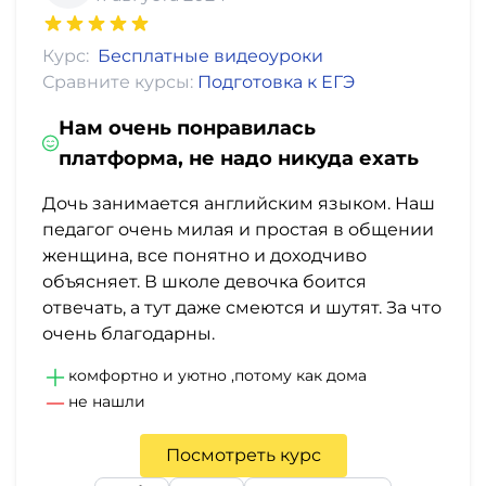
фото,
аудио
Курс:
Бесплатные видеоуроки
Сравните курсы:
Подготовка к ЕГЭ
Маркетинг
Нам очень понравилась
Иностранный
платформа, не надо никуда ехать
язык
Дочь занимается английским языком. Наш
педагог очень милая и простая в общении
Для
женщина, все понятно и доходчиво
детей
объясняет. В школе девочка боится
отвечать, а тут даже смеются и шутят. За что
Красота,
очень благодарны.
здоровье,
комфортно и уютно ,потому как дома
фитнес
не нашли
Психология
Посмотреть курс