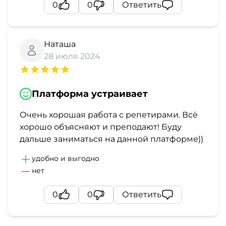
и
0
0
Ответить
саморазвитие
Прочее
Наташа
28 июля 2024
Репетиторы
Платформа устраивает
Тесты
на
Очень хорошая работа с репетирами. Всё
хорошо объясняют и преподают! Буду
профориентацию
дальше заниматься на данной платформе))
удобно и выгодно
нет
0
0
Ответить