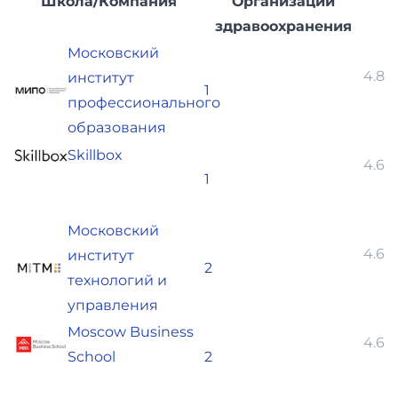
Школа/Компания
Организации
здравоохранения
Московский
4.86
институт
1
профессионального
образования
Skillbox
4.61
1
Московский
4.67
институт
2
технологий и
управления
Moscow Business
4.69
School
2