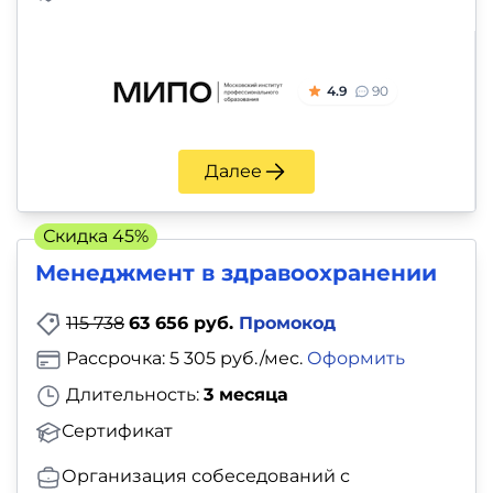
фото,
курса 116708 рублей. Продолжительность курсов
аудио
Организации здравоохранения: минимальная - 2
недели, самый долгий - 20 месяцев.
Маркетинг
4.9
90
Иностранный
Далее
язык
Скидка 45%
Для
Менеджмент в здравоохра­не­нии
детей
115 738
63 656 руб.
Промокод
Красота,
Рассрочка: 5 305 руб./мес.
Оформить
здоровье,
Длительность:
3 месяца
фитнес
Сертификат
Психология
Организация собеседований с