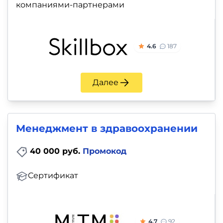
и
компаниями-партнерами
саморазвитие
Прочее
4.6
187
Репетиторы
Далее
Тесты
на
профориентацию
Менеджмент в здравоохранении
40 000 руб.
Промокод
Сертификат
4.7
92