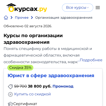
Все курсы
Нейросеть
Все курсы
Прочее
Организация здравоохранения
Нейросеть и ИИ
и ИИ
Обновлено 02 августа 2026.
Курсы по
Программирование
искусственному
Курсы по организации
интеллекту
здравоохранения
Бизнес
Курсы по нейросетям
Понять специфику работы в медицинской и
и
Бесплатно
фармацевтической областях, включая
Подробнее
финансы
особенности законодательства, маркетинга,
Скидка 35%
финансов, качества и управления персоналом
Дизайн
Юрист в сфере здравоохранения
вы сможете, пройдя специализированные
онлайн-курсы даже без медицинского
Аналитика
59 700
38 800 руб.
Промокод
образования.
В каталоге сайта okursah.ru 13
Купить со скидкой
курсов Организации здравоохранения по цене
Видео,
от 4000 до 639000 рублей. Средняя стоимость
Сертификат