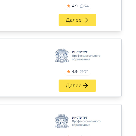
4.9
74
Далее
4.9
74
Далее