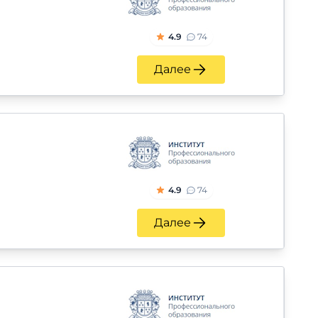
4.9
74
Далее
4.9
74
Далее