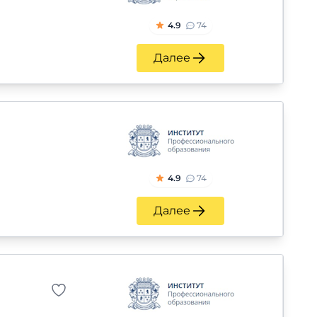
4.9
74
Далее
4.9
74
Далее