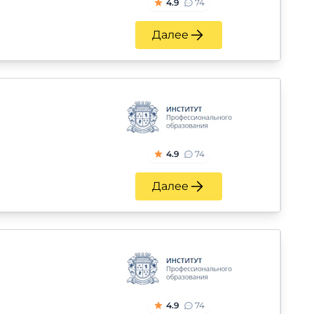
4.9
74
Далее
4.9
74
Далее
4.9
74