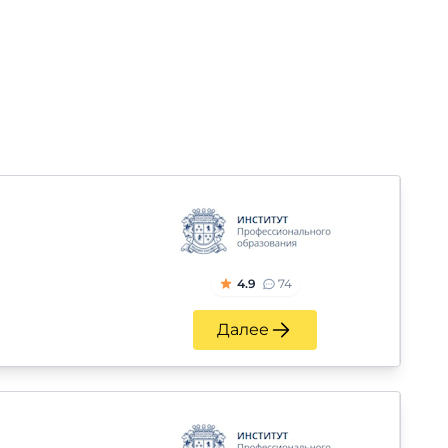
4.9
74
Далее