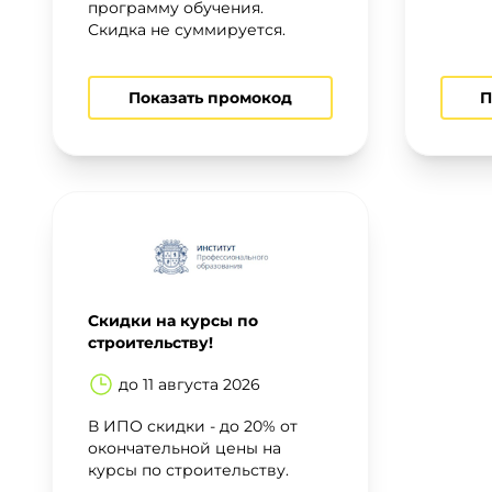
программу обучения.
Для детей
Скидка не суммируется.
Красота, здоровье, фитнес
Показать промокод
П
Психология и саморазвитие
Прочее
Репетиторы
Тесты на профориентацию
Скидки на курсы по
строительству!
до 11 августа 2026
В ИПО скидки - до 20% от
окончательной цены на
курсы по строительству.