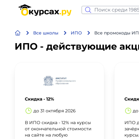
Нейросеть и ИИ
Все школы
ИПО
Все промокоды И
Программирование
ИПО - действующие акц
Бизнес и финансы
Дизайн
Аналитика
Видео, фото, аудио
Скидка - 12%
Скидк
до 31 октября 2026
до
Маркетинг
В ИПО скидка - 12% на курсы
ИПО д
от окончательной стоимости
зачёр
Иностранный язык
на сайте на любую
курсы