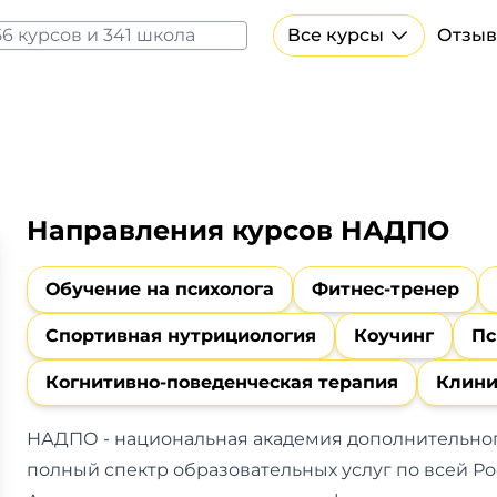
Все курсы
Отзыв
Все курсы Нейросеть и ИИ
Курсы по искусственному интеллекту
Курсы по нейросетям
Бесплатно
Направления курсов НАДПО
Обучение на психолога
Фитнес-тренер
Спортивная нутрициология
Коучинг
Пс
Когнитивно-поведенческая терапия
Клини
НАДПО - национальная академия дополнительно
полный спектр образовательных услуг по всей Ро