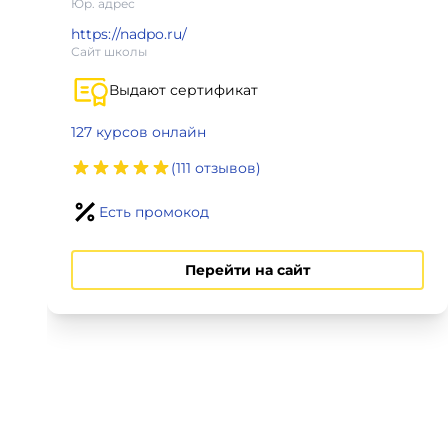
Юр. адрес
Для детей
https://nadpo.ru/
Сайт школы
Красота, здоровье, фитнес
Выдают сертификат
Психология и саморазвитие
127 курсов онлайн
(111 отзывов)
Прочее
Есть промокод
Репетиторы
Перейти на сайт
Тесты на профориентацию