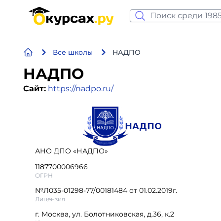
Нейросеть и ИИ
Все школы
НАДПО
Программирование
НАДПО
Бизнес и финансы
Сайт:
https://nadpo.ru/
Дизайн
Аналитика
АНО ДПО «НАДПО»
Видео, фото, аудио
1187700006966
ОГРН
Маркетинг
№Л035-01298-77/00181484 от 01.02.2019г.
Лицензия
Иностранный язык
г. Москва, ул. Болотниковская, д.36, к.2