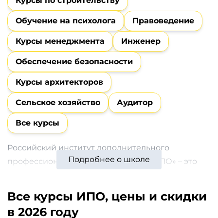
Курсы по строительству
и
саморазвитие
Обучение на психолога
Правоведение
Курсы менеджмента
Инженер
Прочее
Обеспечение безопасности
Репетиторы
Курсы архитекторов
Тесты
Сельское хозяйство
Аудитор
на
Все курсы
профориентацию
Российский институт дополнительного
Подробнее о школе
профессионального образования «ИПО» – это
удобное и быстрое получение дополнительного
профобразования и повышения квалификации в
Все курсы ИПО, цены и скидки
сети интернет по востребованным на рынке
в 2026 году
гуманитарным, техническим и бизнес