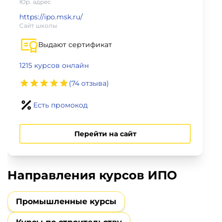
фото,
Юр. адрес
аудио
https://ipo.msk.ru/
Сайт школы
Маркетинг
Выдают сертификат
1215 курсов онлайн
Иностранный
язык
(74 отзыва)
Есть промокод
Для
детей
Перейти на сайт
Красота,
здоровье,
Направления курсов ИПО
фитнес
Промышленные курсы
Психология