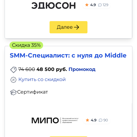
и
4.9
129
саморазвитие
Прочее
Далее
Репетиторы
Скидка 35%
SMM-Специалист: c нуля до Middle
Тесты
на
74 600
48 500 руб.
Промокод
профориентацию
Купить со скидкой
Сертификат
4.9
90