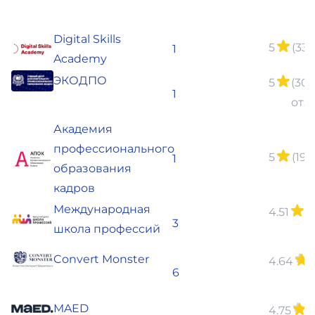
Digital Skills
5
(33
1
Academy
ЭКОДПО
5
(30
1
отз
Академия
профессионального
5
(19
1
образования
кадров
Международная
4.51
(1
3
школа профессий
о
Convert Monster
4.64
(
6
о
MAED
4.75
(1