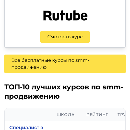
Смотреть курс
Все бесплатные курсы по smm-
продвижению
ТОП-10 лучших курсов по smm-
продвижению
ШКОЛА
РЕЙТИНГ
ТРУД
Специалист в