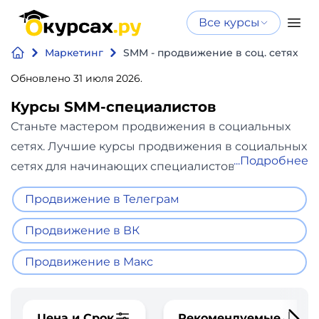
Все курсы
Нейросеть
Все курсы
Маркетинг
SMM - продвижение в соц. сетях
Нейросеть и ИИ
и ИИ
Обновлено 31 июля 2026.
Курсы по
Программирование
искусственному
Курсы SMM-специалистов
интеллекту
Станьте мастером продвижения в социальных
Бизнес
Курсы по нейросетям
сетях. Лучшие курсы продвижения в социальных
Подробнее
и
Бесплатно
сетях для начинающих специалистов и не только.
финансы
Онлайн-курсы помогут вам получить все
Продвижение в Телеграм
необходимые знания и навыки для успешной
Дизайн
работы в сфере SMM. Мы научим вас создавать
Продвижение в ВК
стратегии продвижения, разрабатывать контент-
Аналитика
Продвижение в Макс
планы, управлять сообществами и
анализировать результаты. Сравните и
Видео,
выбирайте подходящие именно вам обучающие
Цена и Срок
Рекомендуемые