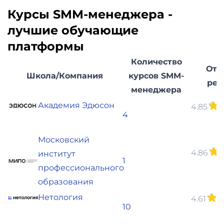
Курсы SMM-менеджера -
лучшие обучающие
платформы
Количество
Отз
Школа/Компания
курсов SMM-
рей
менеджера
Академия Эдюсон
4.85
(
4
о
Московский
4.86
(
институт
1
о
профессионального
образования
Нетология
4.61
(1
10
о