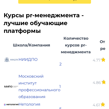
Курсы pr-менеджмента -
лучшие обучающие
платформы
Количество
Отз
Школа/Компания
курсов pr-
рей
менеджмента
НИИДПО
4.77
(
2
о
Московский
4.86
(
институт
1
о
профессионального
образования
Нетология
4.61
(1
5