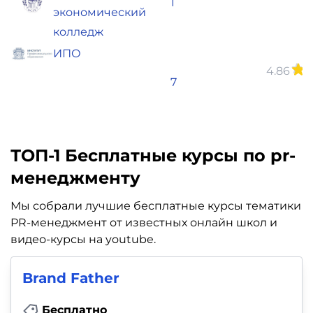
1
о
экономический
колледж
ИПО
4.86
(
7
о
ТОП-1 Бесплатные курсы по pr-
менеджменту
Мы собрали лучшие бесплатные курсы тематики
PR-менеджмент от известных онлайн школ и
видео-курсы на youtube.
Brand Father
Бесплатно