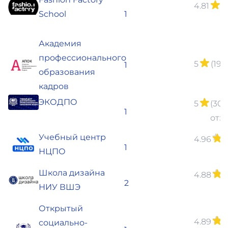
4.81
(
School
1
о
Академия
профессионального
5
(19 
1
образования
кадров
ЭКОДПО
5
(30
1
отз
Учебный центр
4.96
(
1
НЦПО
о
Школа дизайна
4.88
(
2
НИУ ВШЭ
о
Открытый
4.89
(
социально-