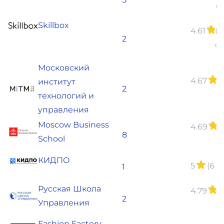
о
Skillbox
4.61
(1
2
о
Московский
4.67
(
институт
2
о
технологий и
управления
Moscow Business
4.69
(
8
School
о
КИДПО
5
(6 
1
Руcская Школа
4.79
(1
2
Управления
о
Fashion Factory