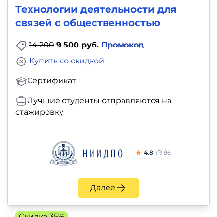
фото,
Технологии деятельности для
аудио
связей с общественностью
Маркетинг
14 200
9 500 руб.
Промокод
Купить со скидкой
Иностранный
Сертификат
язык
Лучшие студенты отправляются на
Для
стажировку
детей
Красота,
4.8
96
здоровье,
фитнес
Далее
Психология
Скидка 35%