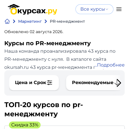
Все курсы
Нейросеть
Все курсы
Маркетинг
PR-менеджмент
Нейросеть и ИИ
и ИИ
Обновлено 02 августа 2026.
Курсы по
Программирование
искусственному
Курсы по PR-менеджменту
интеллекту
Наша команда проанализировала 43 курса по
Бизнес
Курсы по нейросетям
PR-менеджменту с нуля.
В каталоге сайта
Подробнее
и
Бесплатно
okursah.ru 43 курса pr-менеджмента по цене от 0
финансы
до 320000 рублей. Средняя стоимость курса
Цена и Срок
Рекомендуемые
61395 рублей. Продолжительность курсов pr-
Дизайн
менеджмента: минимальная - 8 часов, самый
долгий - 256 месяцев.
ТОП-20 курсов по pr-
Аналитика
менеджменту
Видео,
Скидка 33%