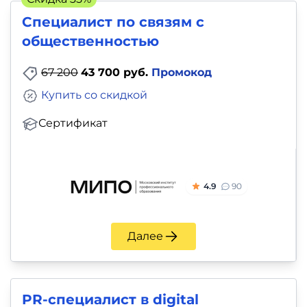
и
Специалист по связям с
саморазвитие
общественностью
Прочее
67 200
43 700 руб.
Промокод
Репетиторы
Купить со скидкой
Сертификат
Тесты
на
профориентацию
4.9
90
Далее
PR-специалист в digital