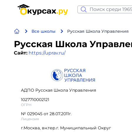
Нейросеть и ИИ
Все школы
Руcская Школа Управления
Программирование
Руcская Школа Управле
Бизнес и финансы
Сайт:
https://uprav.ru/
Дизайн
Аналитика
АДПО Русская Школа Управления
Видео, фото, аудио
1027710002121
ОГРН
Маркетинг
№ 029045 от 28.07.2011г.
Лицензия
Иностранный язык
г.Москва, вн.тер.г. Муниципальный Округ