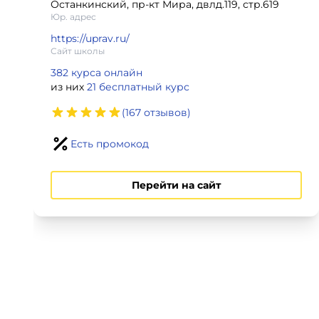
Останкинский, пр-кт Мира, двлд.119, стр.619
Юр. адрес
Для детей
https://uprav.ru/
Сайт школы
Красота, здоровье, фитнес
382 курса онлайн
из них
21 бесплатный курс
Психология и саморазвитие
(167 отзывов)
Прочее
Есть промокод
Репетиторы
Перейти на сайт
Тесты на профориентацию