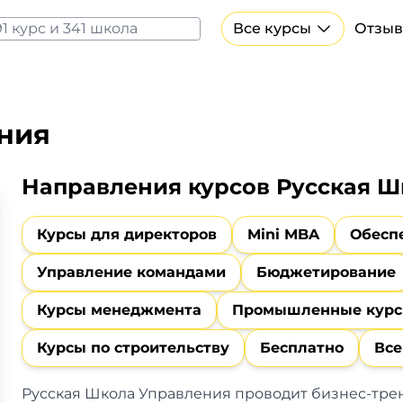
Все курсы
Отзыв
Все курсы Нейросеть и ИИ
Курсы по искусственному интеллекту
Курсы по нейросетям
ния
Бесплатно
Направления курсов Руcская Ш
Курсы для директоров
Mini MBA
Обесп
Управление командами
Бюджетирование
Курсы менеджмента
Промышленные кур
Курсы по строительству
Бесплатно
Все
Русская Школа Управления проводит бизнес-трен