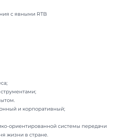
ния с явными RTB
са;
нструментами;
пытом.
ионный и корпоративный;
ико-ориентированной системы передачи
я жизни в стране.