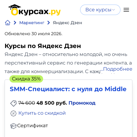
Все курсы
Нейросеть
Все курсы
Маркетинг
Яндекс Дзен
Нейросеть и ИИ
и ИИ
Обновлено 30 июля 2026.
Курсы по
Программирование
искусственному
Курсы по Яндекс Дзен
интеллекту
Яндекс Дзен – относительно молодой, но очень
Бизнес
Курсы по нейросетям
перспективный сервис по генерации контента, а
Подробнее
и
Бесплатно
также для коммерциализации. С каждым днём он
Скидка 35%
финансы
становится лишь актуальнее для авторов,
SMM-Специалист: c нуля до Middle
блогеров и бизнесменов. Яндекс Дзен
Дизайн
можно использовать для успешного
74 600
48 500 руб.
Промокод
продвижения вашего бизнеса. Выбирайте
Аналитика
Купить со скидкой
лучшие курсы по Яндекс.Дзену, не от
малоизвестных “блогеров”, а от проверенных
Сертификат
Видео,
школ в нашей подборке ниже.
В каталоге сайта