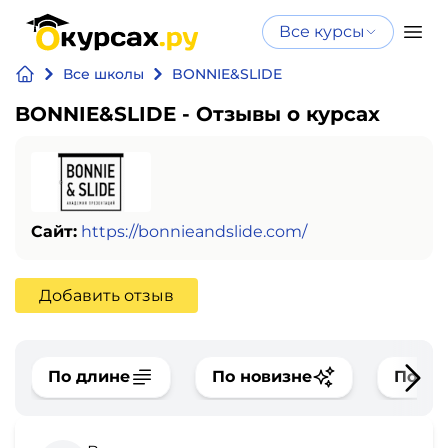
Все курсы
Нейросеть
Все курсы
Все школы
BONNIE&SLIDE
Нейросеть и ИИ
и ИИ
BONNIE&SLIDE - Отзывы о курсах
Курсы по
Программирование
искусственному
интеллекту
Бизнес
Курсы по нейросетям
и
Бесплатно
Сайт:
https://bonnieandslide.com/
финансы
Добавить отзыв
Дизайн
Аналитика
По длине
По новизне
По оц
Видео,