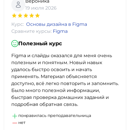
фото,
Вероника
19 июля 2026
аудио
Маркетинг
Курс:
Основы дизайна в Figma
Сравните курсы:
Figma
Иностранный
Полезный курс
язык
Figma и слайды оказался для меня очень
полезным и понятным. Новый навык
Для
удалось быстро освоить и начать
детей
применять. Материал объясняется
доступно, всё легко повторить и запомнить.
Красота,
Было много полезной информации,
здоровье,
быстрая проверка домашних заданий и
подробная обратная связь.
фитнес
понравилась преподавательница
Психология
нет