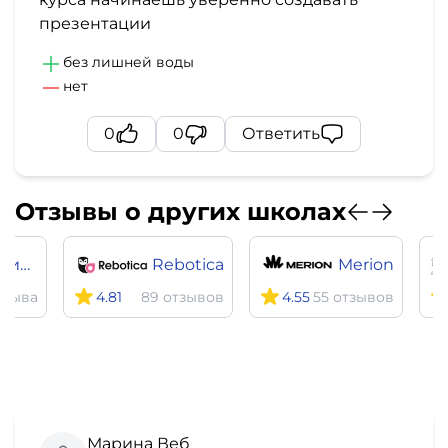
презентации
без лишней воды
нет
0
0
Ответить
Отзывы о других школах
Московский институт технологий и управления
Rebotica
Merion
тзыва
4.81
89 отзывов
4.55
55 отзывов
Марина Веб