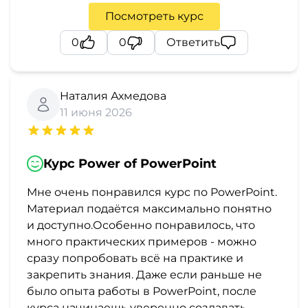
и
Посмотреть курс
саморазвитие
0
0
Ответить
Прочее
Репетиторы
Наталия Ахмедова
11 июня 2026
Тесты
на
Курс Power of PowerPoint
профориентацию
Мне очень понравился курс по PowerPoint.
Материал подаётся максимально понятно
и доступно.Особенно понравилось, что
много практических примеров - можно
сразу попробовать всё на практике и
закрепить знания. Даже если раньше не
было опыта работы в PowerPoint, после
курса начинаешь уверенно создавать