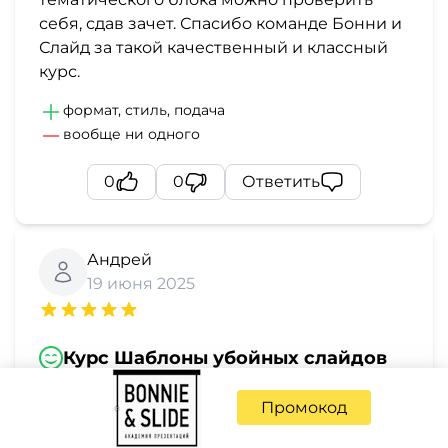
себя, сдав зачет. Спасибо команде Бонни и
Слайд за такой качественный и классный
курс.
формат, стиль, подача
вообще ни одного
0
0
Ответить
Андрей
19 июня 2025
Курс Шаблоны убойных слайдов
Удобный формат видео-лекций с
Промокод
возможностью учиться в любое удобно
время, закрепление материала после