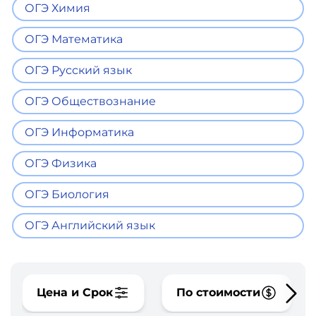
фото,
ОГЭ Химия
аудио
ОГЭ Математика
Маркетинг
ОГЭ Русский язык
Иностранный
ОГЭ Обществознание
язык
ОГЭ Информатика
Для
ОГЭ Физика
детей
ОГЭ Биология
Красота,
ОГЭ Английский язык
здоровье,
фитнес
Цена и Срок
По стоимости
Психология