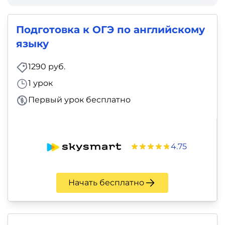
и
саморазвитие
Подготовка к ОГЭ по английскому
языку
Прочее
1290 руб.
Репетиторы
1 урок
Тесты
Первый урок бесплатно
на
профориентацию
4.75
Начать бесплатно