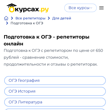
Все курсы
Нейросеть
Все курсы
Все репетиторы
Для детей
Нейросеть и ИИ
и ИИ
Подготовка к ОГЭ
Курсы по
Программирование
искусственному
Подготовка к ОГЭ - репетиторы
интеллекту
онлайн
Бизнес
Курсы по нейросетям
Подготовка к ОГЭ с репетитором по цене от 650
и
Бесплатно
рублей - сравнение стоимости,
финансы
продолжительности и отзывы о репетиторах.
Дизайн
ОГЭ География
Аналитика
ОГЭ История
Видео,
ОГЭ Литература