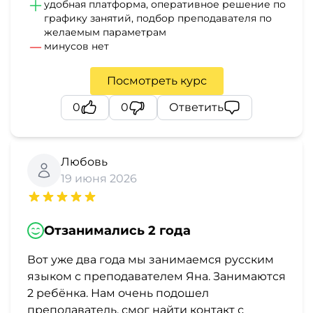
и
удобная платформа, оперативное решение по
графику занятий, подбор преподавателя по
саморазвитие
желаемым параметрам
минусов нет
Прочее
Посмотреть курс
Репетиторы
0
0
Ответить
Тесты
на
Любовь
профориентацию
19 июня 2026
Отзанимались 2 года
Вот уже два года мы занимаемся русским
языком с преподавателем Яна. Занимаются
2 ребёнка. Нам очень подошел
преподаватель, смог найти контакт с