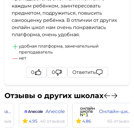
каждым ребёнком, заинтересовать
предметом, подружиться, повысить
самооценку ребёнка. В отличии от других
онлайн школ нам очень понравилась
платформа, очень удобная.
удобная платформа, замечательный
преподаватель
нет
0
0
Ответить
Отзывы о других школах
Яндекс Практикум English
Anecole
Онлайн-школа №1
отзыв
4.95
40 отзывов
4.86
65 отзывов