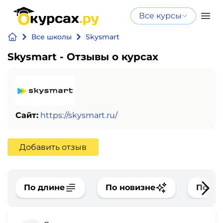
Все курсы
Нейросеть
Все курсы
Все школы
Skysmart
Нейросеть и ИИ
и ИИ
Skysmart - Отзывы о курсах
Курсы по
Программирование
искусственному
интеллекту
Бизнес
Курсы по нейросетям
и
Бесплатно
Сайт:
https://skysmart.ru/
финансы
Добавить отзыв
Дизайн
Аналитика
По длине
По новизне
По оц
Видео,