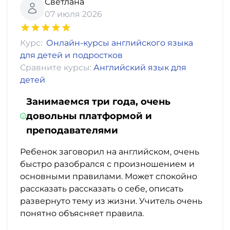
фото,
Светлана
07 июля 2026
аудио
Маркетинг
Курс:
Онлайн-курсы английского языка
для детей и подростков
Сравните курсы:
Английский язык для
Иностранный
детей
язык
Занимаемся три года, очень
Для
довольны платформой и
детей
преподавателями
Ребенок заговорил на английском, очень
Красота,
быстро разобрался с произношением и
здоровье,
основными правилами. Может спокойно
фитнес
рассказать рассказать о себе, описать
развернуто тему из жизни. Учитель очень
понятно объясняет правила.
Психология