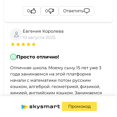
0
0
Ответить
Евгения Королева
10 августа 2025
Просто отлично!
Отличная школа. Моему сыну 15 лет уже 3
года занимаемся на этой платформе
начали с математики потом русским
языком, алгеброй. геометрией, физикой,
химией, английским языком. Занимаемся
летом по предметам чтобы не растерять
всё то что учили в течении года. В Skaymart
Промокод
отличные преподаватели до сих пор не