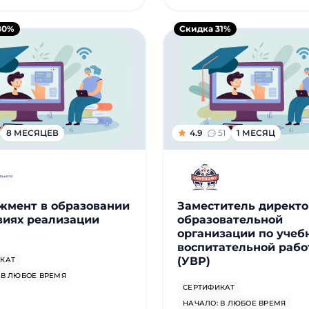
80%
Скидка 31%
8 МЕСЯЦЕВ
4.9
51
1 МЕСЯЦ
жмент в образовании
Заместитель директо
виях реализации
образовательной
организации по учеб
воспитательной рабо
(УВР)
КАТ
 В ЛЮБОЕ ВРЕМЯ
СЕРТИФИКАТ
НАЧАЛО: В ЛЮБОЕ ВРЕМЯ