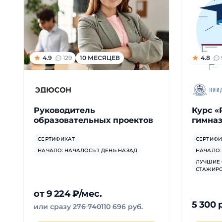
Для детей
Красота, здоровье, фитнес
4.9
129
10 МЕСЯЦЕВ
4.8
Психология и саморазвитие
Прочее
Руководитель
Курс «
Репетиторы
образовательных проектов
гимназ
СЕРТИФИКАТ
СЕРТИФИ
Тесты на профориентацию
НАЧАЛО: НАЧАЛОСЬ 1 ДЕНЬ НАЗАД
НАЧАЛО:
ЛУЧШИЕ 
СТАЖИР
от 9 224 ₽/мес.
5 300 
или сразу
276 740
110 696 руб.