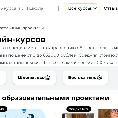
Все курсы
Отзыв
Все курсы Нейросеть и ИИ
Курсы по искусственному интеллекту
ательными проектами
Курсы по нейросетям
айн-курсов
Бесплатно
ов и специалистов по управлению образовательным
и по цене от 0 до 639000 рублей. Средняя стоимос
: минимальная - 11 часов, самый долгий - 20 месяц
Школы: все
Бесплатные
ю образовательными проектами
34%
Скидка 60%