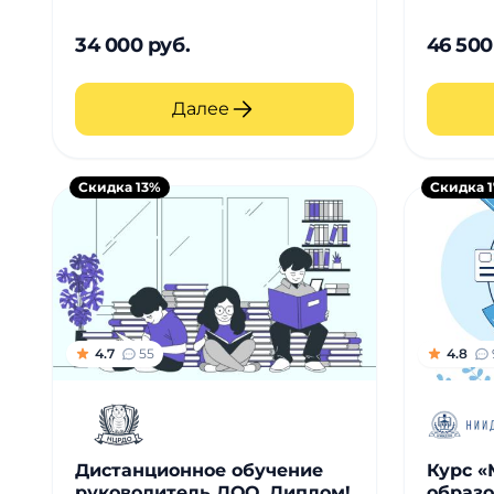
34 000 руб.
46 500
Далее
Скидка 13%
Скидка 
4.7
55
4.8
Дистанционное обучение
Курс «
руководитель ДОО. Диплом!
образо