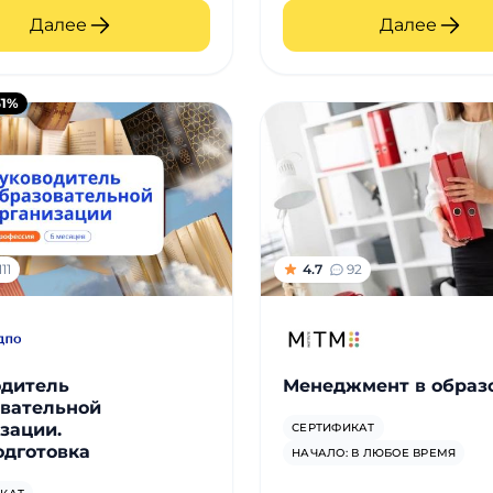
Далее
Далее
31%
111
4.7
92
одитель
Менеджмент в образ
вательной
зации.
СЕРТИФИКАТ
дготовка
НАЧАЛО: В ЛЮБОЕ ВРЕМЯ