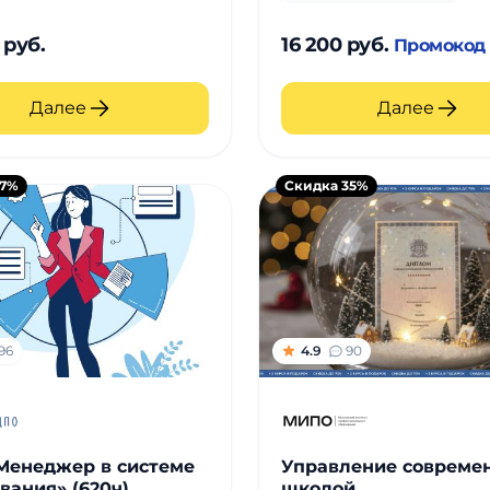
 руб.
16 200 руб.
Промокод
Далее
Далее
17%
Скидка 35%
96
4.9
90
Менеджер в системе
Управление совреме
вания» (620ч)
школой