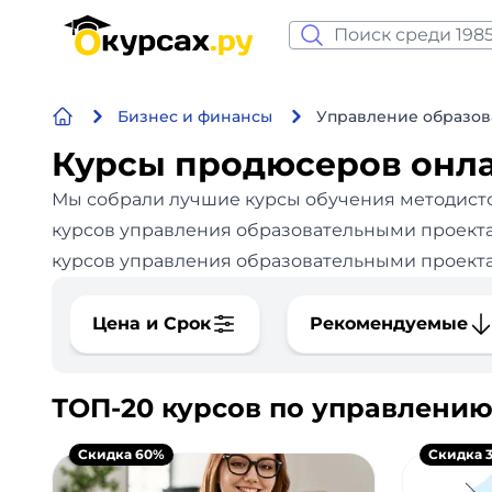
Нейросеть и ИИ
Бизнес и финансы
Управление образов
Программирование
Курсы продюсеров онл
Бизнес и финансы
Мы собрали лучшие курсы обучения методист
курсов управления образовательными проектам
Дизайн
курсов управления образовательными проектами
Аналитика
Цена и Срок
Рекомендуемые
Видео, фото, аудио
ТОП-20 курсов по управлени
Маркетинг
Скидка 60%
Скидка 
Иностранный язык