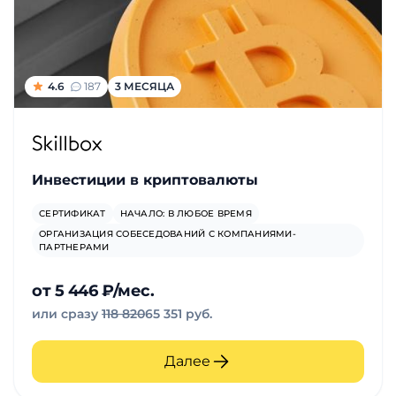
и
саморазвитие
Прочее
4.6
187
3 МЕСЯЦА
Репетиторы
Тесты
Инвестиции в криптовалюты
на
СЕРТИФИКАТ
НАЧАЛО: В ЛЮБОЕ ВРЕМЯ
профориентацию
ОРГАНИЗАЦИЯ СОБЕСЕДОВАНИЙ С КОМПАНИЯМИ-
ПАРТНЕРАМИ
от 5 446 ₽/мес.
или сразу
118 820
65 351 руб.
Далее