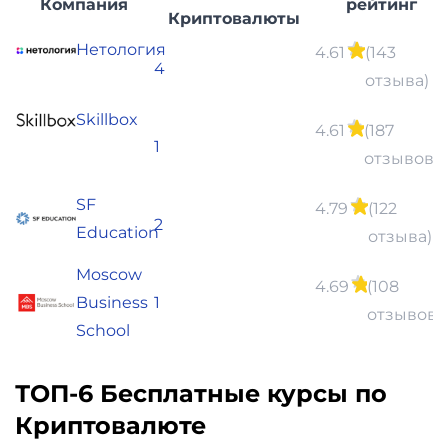
Компания
рейтинг
Криптовалюты
Нетология
4.61
(143
4
отзыва)
Skillbox
4.61
(187
1
отзывов)
SF
4.79
(122
2
Education
отзыва)
Moscow
4.69
(108
Business
1
отзывов)
School
ТОП-6 Бесплатные курсы по
Криптовалюте