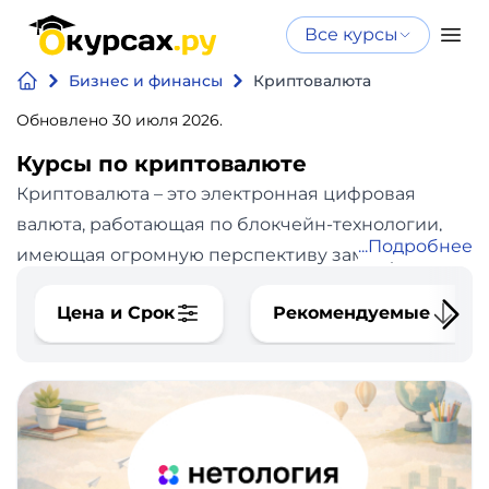
Все курсы
Нейросеть
Все курсы
Бизнес и финансы
Криптовалюта
Нейросеть и ИИ
и ИИ
Обновлено 30 июля 2026.
Курсы по
Программирование
искусственному
Курсы по криптовалюте
интеллекту
Криптовалюта – это электронная цифровая
Бизнес
Курсы по нейросетям
валюта, работающая по блокчейн-технологии,
Подробнее
и
Бесплатно
имеющая огромную перспективу замещения
финансы
фиатной валюты (долларов, рублей, евро и тд).
Цена и Срок
Рекомендуемые
Кроме самой популярной валюты – Биткоин,
Дизайн
существуют, так называемые, альткоины, которые
активно используются в трейдинге. Пройдите
Аналитика
курс по криптовалюте, чтобы стать финансово
свободным человеком. Ниже список курсов,
Видео,
которые помогут разобраться в том что такое