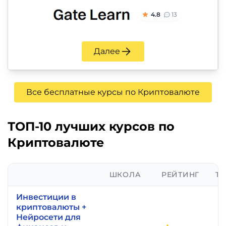
4.8
13
Далее
Все бесплатные курсы по Криптовалюте
ТОП-10 лучших курсов по
Криптовалюте
ШКОЛА
РЕЙТИНГ
ТР
Инвестиции в
криптовалюты +
Нейросети для