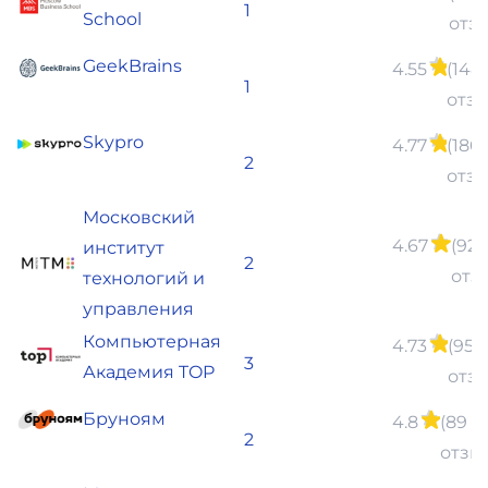
1
School
отз
GeekBrains
4.55
(148
1
отзы
Skypro
4.77
(186
2
отзы
Московский
4.67
(92
институт
2
отз
технологий и
управления
Компьютерная
4.73
(95
3
Академия TOP
отз
Бруноям
4.8
(89
2
отзы