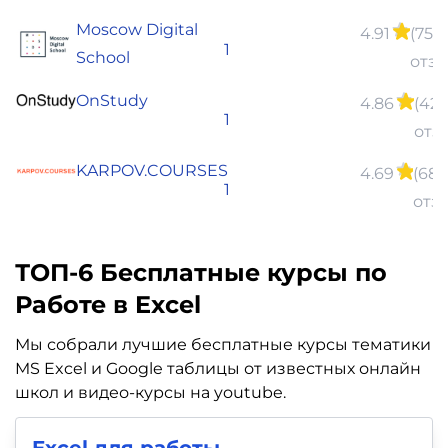
Moscow Digital
4.91
(75
1
School
отзы
OnStudy
4.86
(42
1
отз
KARPOV.COURSES
4.69
(68
1
отз
ТОП-6 Бесплатные курсы по
Работе в Excel
Мы собрали лучшие бесплатные курсы тематики
MS Excel и Google таблицы от известных онлайн
школ и видео-курсы на youtube.