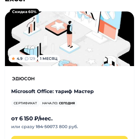
фото,
минимальная - 5 часов, самый долгий - 6
месяцев.
аудио
Скидка 60%
Маркетинг
Иностранный
язык
4.9
129
1 МЕСЯЦ
Для
детей
Microsoft Office: тариф Мастер
Красота,
здоровье,
СЕРТИФИКАТ
НАЧАЛО:
СЕГОДНЯ
фитнес
от 6 150 ₽/мес.
или сразу
184 500
73 800 руб.
Психология