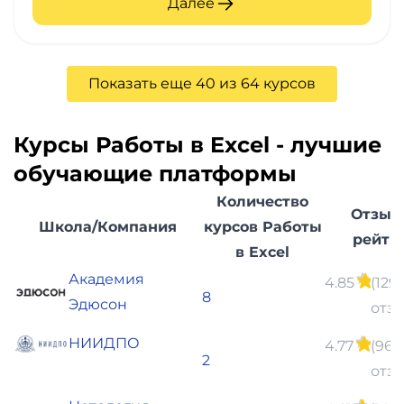
Далее
Показать еще 40 из 64 курсов
Курсы Работы в Excel - лучшие
обучающие платформы
Количество
Отзыв
Школа/Компания
курсов Работы
рейти
в Excel
Академия
4.85
(129
8
Эдюсон
отз
НИИДПО
4.77
(96
2
отз