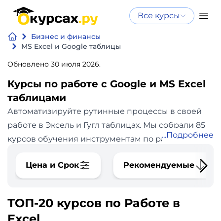
Все курсы
Нейросеть
Все курсы
Бизнес и финансы
Нейросеть и ИИ
и ИИ
MS Excel и Google таблицы
Курсы по
Обновлено 30 июля 2026.
Программирование
искусственному
Курсы по работе с Google и MS Excel
интеллекту
Бизнес
таблицами
Курсы по нейросетям
Автоматизируйте рутинные процессы в своей
и
Бесплатно
работе в Эксель и Гугл таблицах. Мы собрали 85
финансы
Подробнее
курсов обучения инструментам по работе с
данными, чтобы упростить ваши поиски.
В
Дизайн
Цена и Срок
Рекомендуемые
каталоге сайта okursah.ru 85 курсов Работы в
Аналитика
Excel по цене от 0 до 73800 рублей. Средняя
стоимость курса 15925 рублей.
ТОП-20 курсов по Работе в
Видео,
Продолжительность курсов Работы в Excel:
Excel