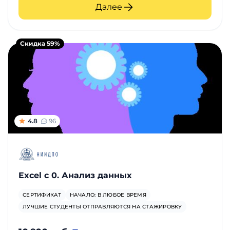
и
Далее
саморазвитие
Скидка 59%
Прочее
Репетиторы
Тесты
на
4.8
96
профориентацию
Exсel с 0. Анализ данных
СЕРТИФИКАТ
НАЧАЛО: В ЛЮБОЕ ВРЕМЯ
ЛУЧШИЕ СТУДЕНТЫ ОТПРАВЛЯЮТСЯ НА СТАЖИРОВКУ