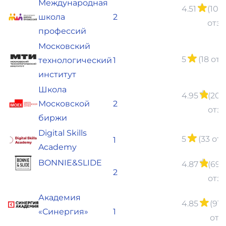
Международная
4.51
(101
школа
2
отз
профессий
Московский
5
(18 от
технологический
1
институт
Школа
4.95
(20
Московской
2
отз
биржи
Digital Skills
5
(33 от
1
Academy
BONNIE&SLIDE
4.87
(69
2
отз
Академия
4.85
(91
«Синергия»
1
отз