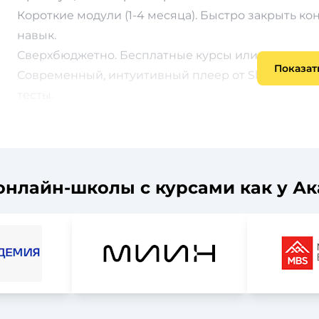
Короткие модули (1-4 месяца). Быстро закрыть к
навык.
Сверхбюджетно. Бесплатные курсы или подписка з
Показат
Современный, интуитивный плеер от Skillbox. Удо
тесты.
Автоматическая проверка тестов системой + спр
онлайн-школы с курсами как у А