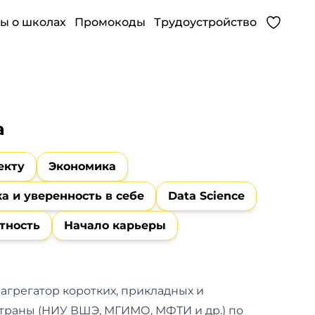
ы о школах
Промокоды
Трудоустройство
а
екту
Экономика
а и уверенность в себе
Data Science
тность
Начало карьеры
агрегатор коротких, прикладных и
страны (НИУ ВШЭ, МГИМО, МФТИ и др.) по