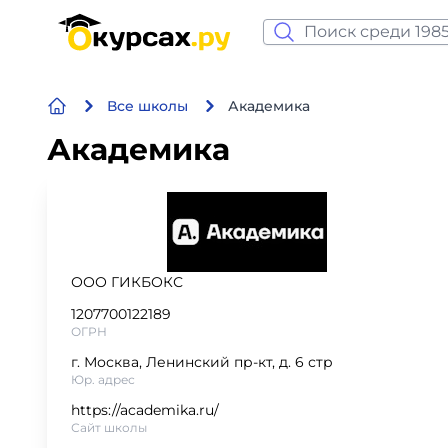
Нейросеть и ИИ
Все школы
Академика
Программирование
Академика
Бизнес и финансы
Дизайн
Аналитика
ООО ГИКБОКС
1207700122189
Видео, фото, аудио
ОГРН
г. Москва, Ленинский пр-кт, д. 6 стр
Маркетинг
Юр. адрес
https://academika.ru/
Иностранный язык
Сайт школы