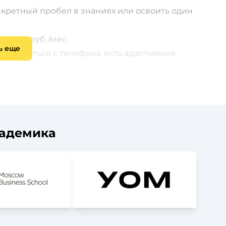
онкретный пробел в знаниях или освоить один
а 990 руб./мес.
ь еще
бно учиться с телефона, есть адаптивные
авочные материалы. Общение в комментариях.
кадемика