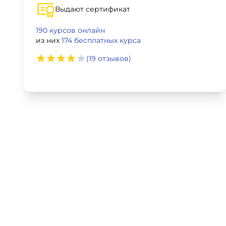
Выдают сертификат
Для детей
190 курсов онлайн
Красота, здоровье, фитнес
из них
174 бесплатных курса
(19 отзывов)
Психология и саморазвитие
Прочее
Репетиторы
Тесты на профориентацию