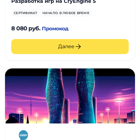
Разработка игр на CryEngine 5
создание мобильных приложений, НО и soft skills
– дизайн-мышление, курс по стартапам и т.п.
СЕРТИФИКАТ
НАЧАЛО: В ЛЮБОЕ ВРЕМЯ
8 080 руб.
Промокод
Далее