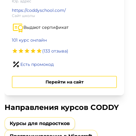
фото,
Юр. адрес
аудио
https://coddyschool.com/
Сайт школы
Маркетинг
Выдают сертификат
101 курс онлайн
Иностранный
язык
(133 отзыва)
Есть промокод
Для
детей
Перейти на сайт
Красота,
здоровье,
Направления курсов CODDY
фитнес
Курсы для подростков
Психология