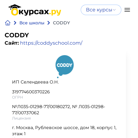
Все курсы
Нейросеть
Все курсы
Все школы
CODDY
Нейросеть и ИИ
и ИИ
CODDY
Курсы по
Сайт:
https://coddyschool.com/
Программирование
искусственному
интеллекту
Бизнес
Курсы по нейросетям
и
Бесплатно
финансы
ИП Селендеева О.Н.
319774600370226
Дизайн
ОГРН
№Л035-01298-77/00180272, № Л035-01298-
Аналитика
77/00737062
Лицензия
г. Москва, Рублевское шоссе, дом 18, корпус 1,
Видео,
этаж 1