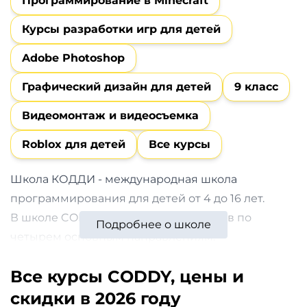
Программирование в Minecraft
и
саморазвитие
Курсы разработки игр для детей
Adobe Photoshop
Прочее
Графический дизайн для детей
9 класс
Репетиторы
Видеомонтаж и видеосъемка
Тесты
Roblox для детей
Все курсы
на
профориентацию
Школа КОДДИ - международная школа
программирования для детей от 4 до 16 лет.
В школе CODDY обучают и подростков по
Подробнее о школе
четырем основным направлениям:
программирование, дизайн, развитие личности
Все курсы CODDY, цены и
и компьютерная безопасность. Всего в линейке
школы более 75 курсов.
скидки в 2026 году