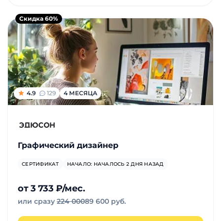
и
саморазвитие
Скидка 60%
Прочее
Репетиторы
4.9
Тесты
129
4 МЕСЯЦА
на
профориентацию
Графический дизайнер
СЕРТИФИКАТ
НАЧАЛО: НАЧАЛОСЬ 2 ДНЯ НАЗАД
от 3 733 ₽/мес.
или сразу
224 000
89 600 руб.