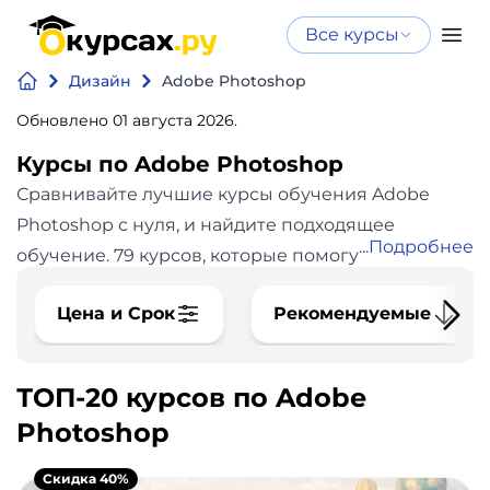
Все курсы
Нейросеть
Все курсы
Дизайн
Adobe Photoshop
Нейросеть и ИИ
и ИИ
Обновлено 01 августа 2026.
Курсы по
Программирование
искусственному
Курсы по Adobe Photoshop
интеллекту
Сравнивайте лучшие курсы обучения Adobe
Бизнес
Курсы по нейросетям
Photoshop с нуля, и найдите подходящее
Подробнее
и
Бесплатно
обучение. 79 курсов, которые помогут вам
финансы
научиться работе в программе
Цена и Срок
Рекомендуемые
Фотошоп.
Похожие направления курсов:
Веб-
Дизайн
дизайн
,
Figma
,
Adobe Illustrator
В каталоге сайта
okursah.ru 79 курсов Adobe Photoshop по цене от
ТОП-20 курсов по Adobe
Аналитика
0 до 160400 рублей. Средняя стоимость курса
Photoshop
30008 рублей. Продолжительность курсов Adobe
Видео,
Photoshop: минимальная - 45 минут, самый
Скидка 40%