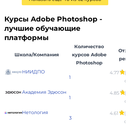
Курсы Adobe Photoshop -
лучшие обучающие
платформы
Количество
Отз
Школа/Компания
курсов Adobe
рей
Photoshop
НИИДПО
4.77
(9
1
от
Академия Эдюсон
4.85
(1
1
от
Нетология
4.61
(1
3
от