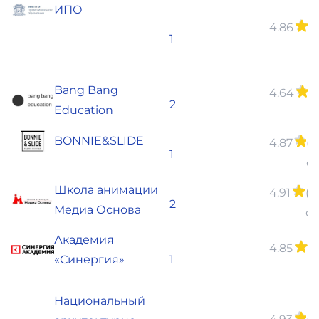
ИПО
4.86
(
1
о
Bang Bang
4.64
(7
2
Education
о
BONNIE&SLIDE
4.87
(6
1
о
Школа анимации
4.91
(3
2
Медиа Основа
от
Академия
4.85
(
«Синергия»
1
о
Национальный