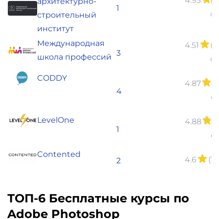
4.93
(2
архитектурно-
1
о
строительный
институт
Международная
4.51
(1
3
школа профессий
о
CODDY
4.87
(1
4
о
LevelOne
4.88
(6
1
о
Contented
4.6
(1
2
ТОП-6 Бесплатные курсы по
Adobe Photoshop