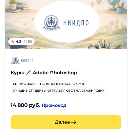
фото,
долгий - 17 месяцев.
аудио
Маркетинг
Иностранный
4.8
96
язык
Для
Курс: 🖋️ Adobe Photoshop
детей
СЕРТИФИКАТ
НАЧАЛО: В ЛЮБОЕ ВРЕМЯ
Красота,
ЛУЧШИЕ СТУДЕНТЫ ОТПРАВЛЯЮТСЯ НА СТАЖИРОВКУ
здоровье,
14 800 руб.
Промокод
фитнес
Далее
Психология