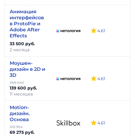
Анимация
интерфейсов
в ProtoPie и
Adobe After
4.61
-
Effects
33 500 руб.
2 месяца
Моушен-
дизайн в 2D и
3D
4.61
-
258 442
139 600 руб.
11 месяцев
Motion-
дизайн.
Основа
4.61
125 954
69 275 руб.