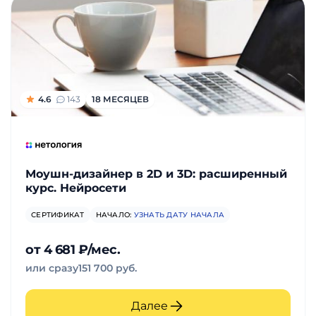
фото,
аудио
Маркетинг
Иностранный
4.6
143
18 МЕСЯЦЕВ
язык
Для
Моушн-дизайнер в 2D и 3D: расширенный
детей
курс. Нейросети
Красота,
СЕРТИФИКАТ
НАЧАЛО:
УЗНАТЬ ДАТУ НАЧАЛА
здоровье,
от 4 681 ₽/мес.
фитнес
или сразу
151 700 руб.
Психология
Далее