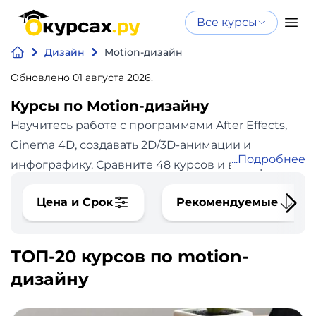
Все курсы
Нейросеть
Все курсы
Дизайн
Motion-дизайн
Нейросеть и ИИ
и ИИ
Обновлено 01 августа 2026.
Курсы по
Программирование
искусственному
Курсы по Motion-дизайну
интеллекту
Научитесь работе с программами After Effects,
Бизнес
Курсы по нейросетям
Cinema 4D, создавать 2D/3D-анимации и
Подробнее
и
Бесплатно
инфографику. Сравните 48 курсов и выбирайте
финансы
по цене, программе и отзывам.
В каталоге сайта
Цена и Срок
Рекомендуемые
okursah.ru 48 курсов motion-дизайна по цене от
Дизайн
0 до 214200 рублей. Средняя стоимость курса
80931 рубль. Продолжительность курсов motion-
ТОП-20 курсов по motion-
Аналитика
дизайна: минимальная - 5 часов, самый долгий -
дизайну
18 месяцев.
Видео,