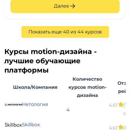
Далее
Показать еще 40 из 44 курсов
Курсы motion-дизайна -
лучшие обучающие
платформы
Количество
Отзы
Школа/Компания
курсов motion-
рейт
дизайна
Нетология
4.61
(1
4
от
Skillbox
4.61
(18