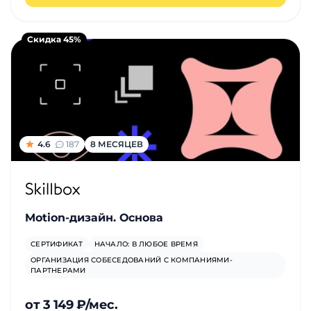
и
саморазвитие
Скидка 45%
Прочее
Репетиторы
Тесты
4.6
187
8 МЕСЯЦЕВ
на
профориентацию
Motion-дизайн. Основа
СЕРТИФИКАТ
НАЧАЛО: В ЛЮБОЕ ВРЕМЯ
ОРГАНИЗАЦИЯ СОБЕСЕДОВАНИЙ С КОМПАНИЯМИ-
ПАРТНЕРАМИ
от 3 149 ₽/мес.