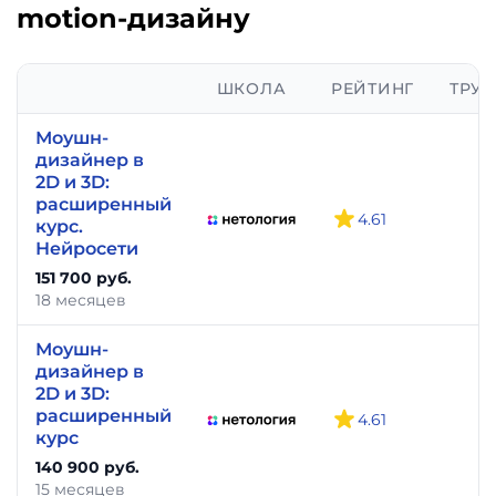
motion-дизайну
ШКОЛА
РЕЙТИНГ
ТРУД
Моушн-
дизайнер в
2D и 3D:
расширенный
4.61
-
курс.
Нейросети
151 700 руб.
18 месяцев
Моушн-
дизайнер в
2D и 3D:
расширенный
4.61
-
курс
140 900 руб.
15 месяцев