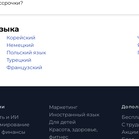
ссрочки?
языка
Корейский
Немецкий
Польский язык
Турецкий
Французский
ии
Допол
Маркетинг
Иностранный язык
ть и ИИ
Беспл
Для детей
мирование
С тру
Красота, здоровье,
и финансы
Акции
фитнес