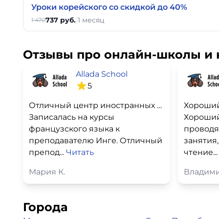
Уроки корейского со скидкой до 40%
737 руб.
|
1 месяц
1 470
Отзывы про онлайн-школы и 
Allada School
5
Отличный центр иностранных языков!
Хороший
Записалась на курсы
Хороший
французского языка к
проводя
преподавателю Инге. Отличный
занятия,
препод...
Читать
чтение..
Мария К.
Владими
Города