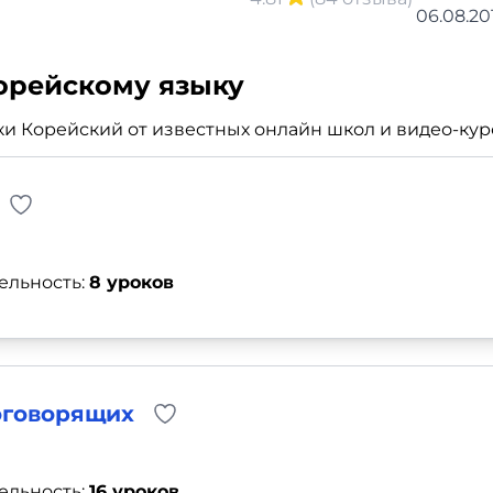
06.08.20
орейскому языку
 Корейский от известных онлайн школ и видео-курс
ельность:
8 уроков
оговорящих
ельность:
16 уроков