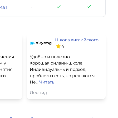
4.81
-
Школа английского языка SkyEng
4
Отличная школа для изучения языка
Удобно и полезно
м у
Хорошая онлайн-школа.
анятия
Индивидуальный подход,
х...
проблемы есть, но решаются.
Не...
Читать
Леонид