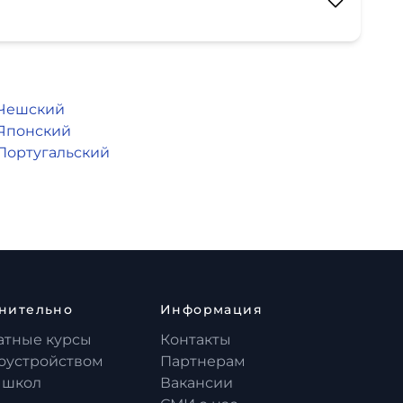
Чешский
Японский
Португальский
нительно
Информация
атные курсы
Контакты
доустройством
Партнерам
 школ
Вакансии