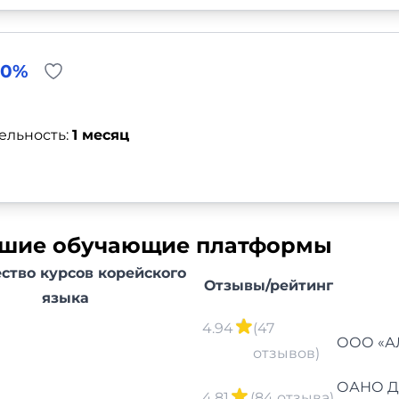
40%
ельность:
1 месяц
учшие обучающие платформы
ство курсов корейского
Отзывы/рейтинг
языка
4.94
(47
ООО «АЛ
отзывов)
ОАНО ДП
4.81
(84 отзыва)