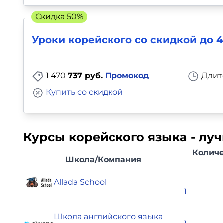
Для детей
Скидка 50%
Уроки корейского со скидкой до 
Красота, здоровье, фитнес
Психология и саморазвитие
1 470
737 руб.
Промокод
Длит
Прочее
Купить со скидкой
Репетиторы
Курсы корейского языка - л
Тесты на профориентацию
Количе
Школа/Компания
Allada School
1
Школа английского языка