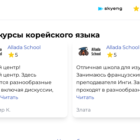
курсы корейского языка
Allada School
Allada School
5
5
 центр!
 центр. Здесь
Занимаюсь французски
тся разнообразные
преподавателя Инги. З
 включая дискуссии,
проходят в разнообразны
.
Читать
Читать
р К.
Злата