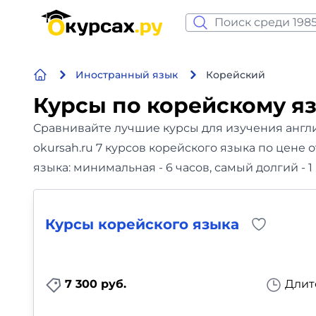
Нейросеть и ИИ
Иностранный язык
Корейский
Программирование
Курсы по корейскому я
Бизнес и финансы
Сравнивайте лучшие курсы для изучения англи
okursah.ru 7 курсов корейского языка по цене 
Дизайн
языка: минимальная - 6 часов, самый долгий - 1
Аналитика
Курсы корейского языка
Видео, фото, аудио
Маркетинг
7 300 руб.
Длит
Иностранный язык