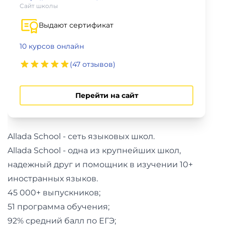
фото,
Сайт школы
аудио
Выдают сертификат
Маркетинг
10 курсов онлайн
(47 отзывов)
Иностранный
язык
Перейти на сайт
Для
детей
Allada School - сеть языковых школ.
Allada School - одна из крупнейших школ,
Красота,
надежный друг и помощник в изучении 10+
здоровье,
иностранных языков.
фитнес
45 000+ выпускников;
51 программа обучения;
Психология
92% средний балл по ЕГЭ;