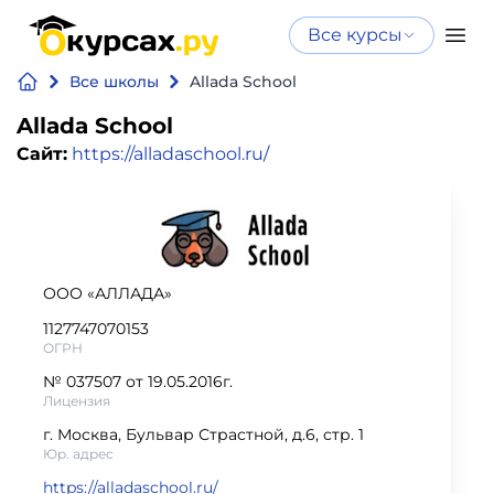
Все курсы
Нейросеть
Все курсы
Все школы
Allada School
Нейросеть и ИИ
и ИИ
Allada School
Курсы по
Сайт:
https://alladaschool.ru/
Программирование
искусственному
интеллекту
Бизнес
Курсы по нейросетям
и
Бесплатно
финансы
ООО «АЛЛАДА»
1127747070153
Дизайн
ОГРН
№ 037507 от 19.05.2016г.
Аналитика
Лицензия
г. Москва, Бульвар Страстной, д.6, стр. 1
Юр. адрес
Видео,
https://alladaschool.ru/