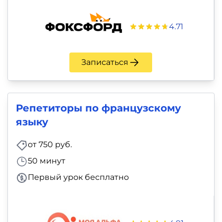
и
саморазвитие
4.71
Прочее
Записаться
Репетиторы
Тесты
Репетиторы по французскому
на
языку
профориентацию
от 750 руб.
50 минут
Первый урок бесплатно