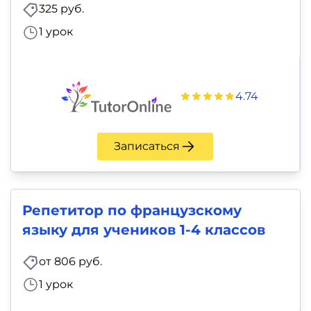
фото,
325 руб.
аудио
1 урок
Маркетинг
Иностранный
4.74
язык
Записаться
Для
детей
Репетитор по французскому
Красота,
языку для учеников 1-4 классов
здоровье,
фитнес
от 806 руб.
1 урок
Психология