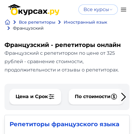
Все курсы
Нейросеть
Все курсы
Все репетиторы
Иностранный язык
Нейросеть и ИИ
и ИИ
Французский
Курсы по
Программирование
искусственному
Французский - репетиторы онлайн
интеллекту
Французский с репетитором по цене от 325
Бизнес
Курсы по нейросетям
рублей - сравнение стоимости,
и
Бесплатно
продолжительности и отзывы о репетиторах.
финансы
Дизайн
Цена и Срок
По стоимости
Аналитика
Репетиторы французского языка
Видео,