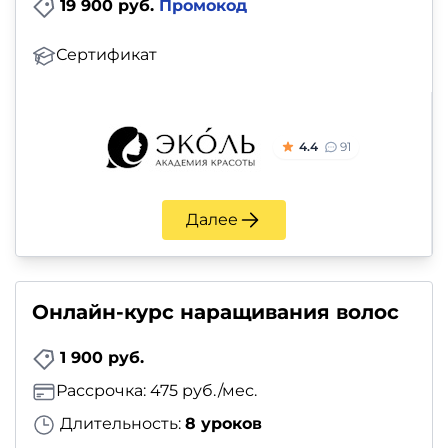
и
19 900 руб.
Промокод
саморазвитие
Сертификат
Прочее
Репетиторы
4.4
91
Тесты
Далее
на
профориентацию
Онлайн-курс наращивания волос
1 900 руб.
Рассрочка: 475 руб./мес.
Длительность:
8 уроков