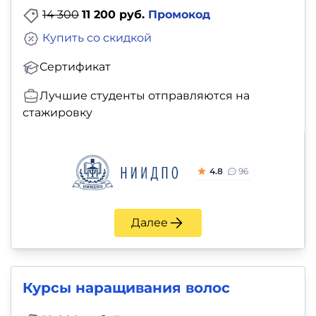
фото,
курса вы сможете создавать роскошные
14 300
11 200 руб.
Промокод
прически и уверенно работать в сфере красоты.
аудио
Купить со скидкой
Маркетинг
Сертификат
Иностранный
Лучшие студенты отправляются на
стажировку
язык
Для
4.8
96
детей
Красота,
Далее
здоровье,
фитнес
Курсы наращивания волос
Психология