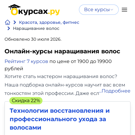
Все курсы
Нейросеть
Все курсы
Красота, здоровье, фитнес
Нейросеть и ИИ
и ИИ
Наращивание волос
Курсы по
Обновлено 30 июля 2026.
Программирование
искусственному
Онлайн-курсы наращивания волос
интеллекту
Бизнес
Курсы по нейросетям
Рейтинг 7 курсов
по цене от 1900 до 19900
и
рублей
Бесплатно
Хотите стать мастером наращивания волос?
финансы
Наша подборка онлайн-курсов научит вас всем
Подробнее
тонкостям этой профессии. Даже если вы
Дизайн
Скидка 22%
начинающий, вы без труда сможете освоить
Аналитика
Технологии восстановления и
различные техники наращивания. Удобный
профессионального ухода за
формат обучения позволит вам заниматься в
Видео,
волосами
любое время и в любом месте. После окончания