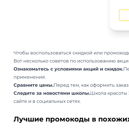
Для детей
Красота, здоровье, фитнес
Психология и саморазвитие
Прочее
Чтобы воспользоваться скидкой или промокодо
Вот несколько советов по использованию акци
Репетиторы
Ознакомьтесь с условиями акций и скидок.
Пе
применения.
Тесты на профориентацию
Сравните цены.
Перед тем, как оформить зака
Следите за новостями школы.
Школа красоты 
сайте и в социальных сетях.
Лучшие промокоды в похожи