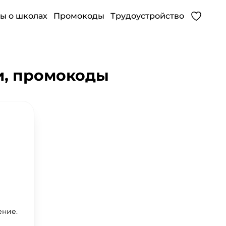
ы о школах
Промокоды
Трудоустройство
и, промокоды
ение.