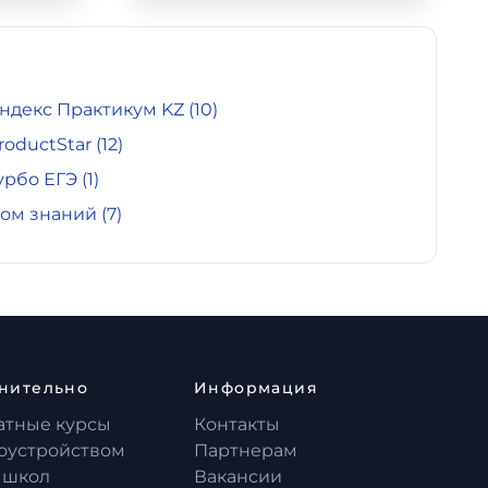
ндекс Практикум KZ
(10)
roductStar
(12)
урбо ЕГЭ
(1)
ом знаний
(7)
нительно
Информация
атные курсы
Контакты
доустройством
Партнерам
 школ
Вакансии