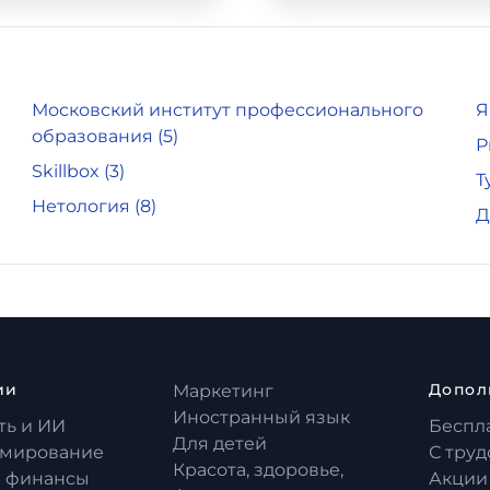
Московский институт профессионального
Я
образования
(5)
P
Skillbox
(3)
Т
Нетология
(8)
Д
ии
Допол
Маркетинг
Иностранный язык
ть и ИИ
Беспл
Для детей
мирование
С тру
Красота, здоровье,
и финансы
Акции