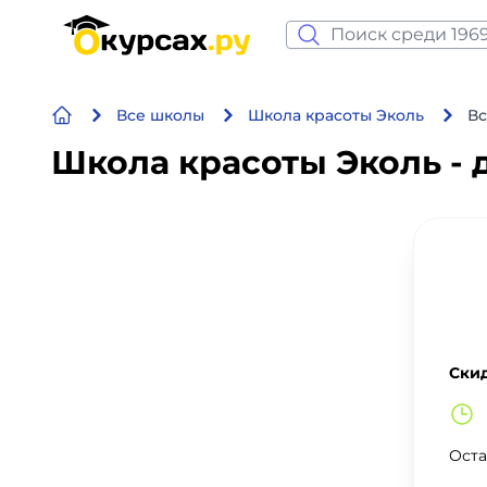
Нейросеть и ИИ
Все школы
Школа красоты Эколь
Вс
Программирование
Школа красоты Эколь -
Бизнес и финансы
Дизайн
Аналитика
Видео, фото, аудио
Скид
Маркетинг
Оста
Иностранный язык