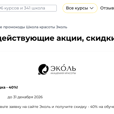
Все курсы
Отзыв
Все курсы Нейросеть и ИИ
Курсы по искусственному интеллекту
е промокоды Школа красоты Эколь
Курсы по нейросетям
 действующие акции, скидк
Бесплатно
ка - 40%!
до 31 декабря 2026
вьте заявку на сайте Эколь и получите скидку - 40% на обуч