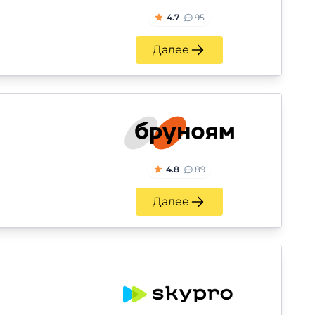
4.7
95
Далее
4.8
89
Далее