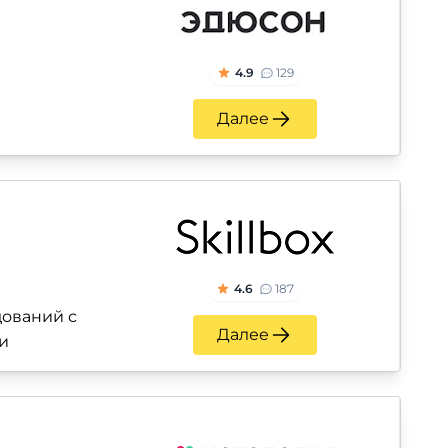
4.9
129
Далее
4.6
187
ований с
Далее
и