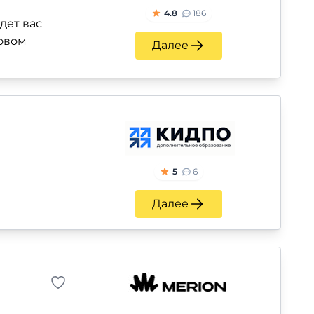
4.8
186
дет вас
новом
Далее
5
6
Далее