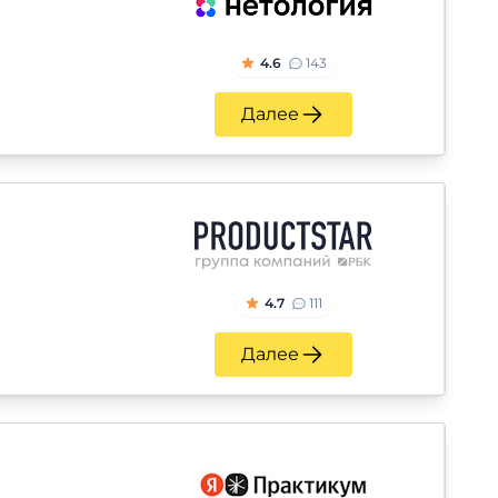
4.6
143
Далее
4.7
111
Далее