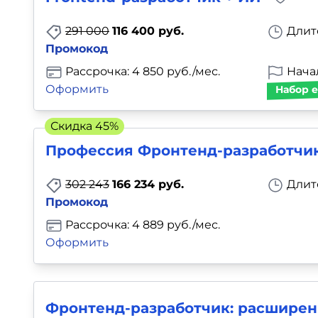
Для детей
291 000
116 400 руб.
Длит
Промокод
Красота, здоровье, фитнес
Рассрочка: 4 850 руб./мес.
Начал
Оформить
Набор е
Психология и саморазвитие
Скидка 45%
Прочее
Профессия Фронтенд-разработчик
Репетиторы
302 243
166 234 руб.
Длит
Промокод
Тесты на профориентацию
Рассрочка: 4 889 руб./мес.
Оформить
Фронтенд-разработчик: расширен