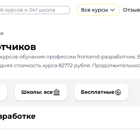
Все курсы
Отзыв
Все курсы Нейросеть и ИИ
Курсы по искусственному интеллекту
ка
Курсы по нейросетям
отчиков
Бесплатно
 курсов обучения профессии frontend-разработчик.
В
едняя стоимость курса 82772 рубля. Продолжительно
Школы: все
Бесплатные
зработке