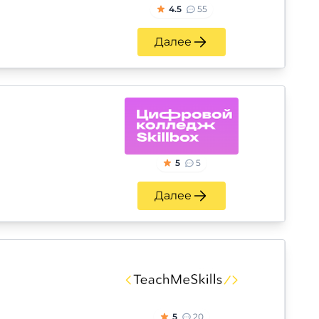
4.5
55
Далее
5
5
Далее
5
20