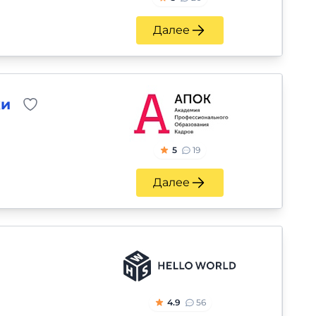
Далее
ки
5
19
Далее
4.9
56