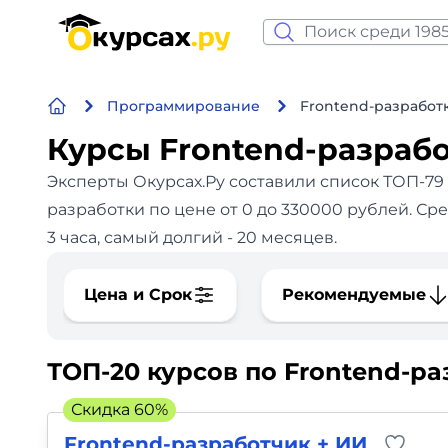
Нейросеть и ИИ
Программирование
Frontend-разработ
Программирование
Курсы Frontend-разраб
Бизнес и финансы
Эксперты Окурсах.Ру составили список ТОП-79
разработки по цене от 0 до 330000 рублей. Ср
Дизайн
3 часа, самый долгий - 20 месяцев.
Аналитика
Цена и Срок
Рекомендуемые
Видео, фото, аудио
ТОП-20 курсов по Frontend-ра
Маркетинг
Скидка 60%
Иностранный язык
Frontend-разработчик + ИИ