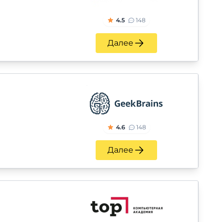
4.5
148
Далее
4.6
148
Далее