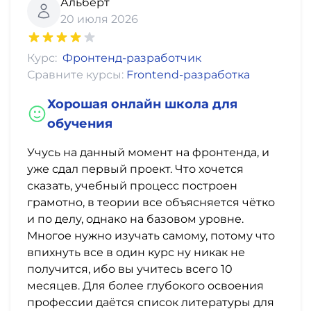
фото,
Альберт
20 июля 2026
аудио
Маркетинг
Курс:
Фронтенд-разработчик
Сравните курсы:
Frontend-разработка
Иностранный
Хорошая онлайн школа для
язык
обучения
Для
Учусь на данный момент на фронтенда, и
уже сдал первый проект. Что хочется
детей
сказать, учебный процесс построен
грамотно, в теории все объясняется чётко
Красота,
и по делу, однако на базовом уровне.
здоровье,
Многое нужно изучать самому, потому что
впихнуть все в один курс ну никак не
фитнес
получится, ибо вы учитесь всего 10
месяцев. Для более глубокого освоения
Психология
профессии даётся список литературы для