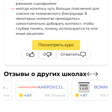
разными сценариями
иногда хотелось чуть больше пояснений для
совсем не технического бэкграунда. В
некоторых моментах приходилось
самостоятельно добирать контекст, чтобы
глубже понять, почему используются те или
иные решения
Посмотреть курс
0
0
Ответить
Отзывы о других школах
Bang Bang Education
KARPOV.COURSES
зывов
4.69
68 отзывов
4.87
69 от