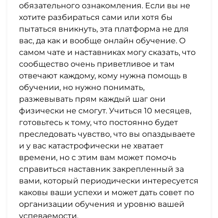
и
обязательного ознакомления. Если вы не
саморазвитие
хотите разбираться сами или хотя бы
пытаться вникнуть, эта платформа не для
вас, да как и вообще онлайн обучение. О
Прочее
самом чате и наставниках могу сказать, что
сообщество очень приветливое и там
Репетиторы
отвечают каждому, кому нужна помощь в
обучении, но нужно понимать,
Тесты
разжевывать прям каждый шаг они
на
физически не смогут. Учиться 10 месяцев,
готовьтесь к тому, что постоянно будет
профориентацию
преследовать чувство, что вы опаздываете
и у вас катастрофически не хватает
времени, но с этим вам может помочь
справиться наставник закрепленный за
вами, который периодически интересуется
каковы ваши успехи и может дать совет по
организации обучения и уровню вашей
успеваемости.