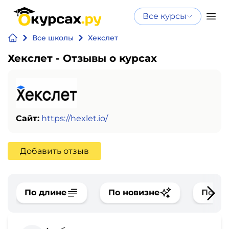
Все курсы
Нейросеть
Все курсы
Все школы
Хекслет
Нейросеть и ИИ
и ИИ
Хекслет - Отзывы о курсах
Курсы по
Программирование
искусственному
интеллекту
Бизнес
Курсы по нейросетям
и
Бесплатно
Сайт:
https://hexlet.io/
финансы
Добавить отзыв
Дизайн
Аналитика
По длине
По новизне
По оц
Видео,