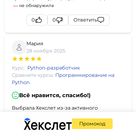
не обнаружила
0
0
Ответить
Мария
28 ноября 2025
Курс:
Python-разработчик
Сравните курсы:
Программирование на
Python
Всё нравится, спасибо!)
Выбрала Хекслет из‑за активного
комьюнити и поддержки. На форумах
всегда помогут, преподаватели отвечают
Промокод
на вопросы в разумные сроки. Было