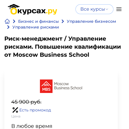
Все курсы
Нейросеть
Все курсы
Бизнес и финансы
Управление бизнесом
Нейросеть и ИИ
и ИИ
Управление рисками
Курсы по
Риск-менеджмент / Управление
Программирование
искусственному
рисками. Повышение квалификации
интеллекту
от Moscow Business School
Бизнес
Курсы по нейросетям
и
Бесплатно
финансы
Дизайн
45 900 руб.
Аналитика
Есть промокод
Цена
Видео,
В любое время