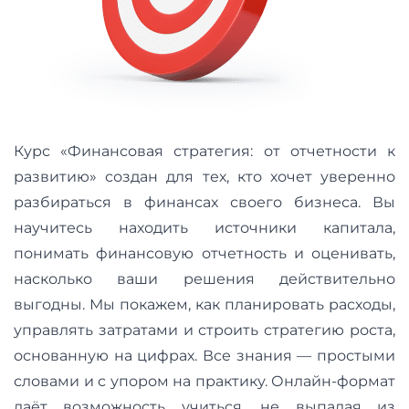
и
саморазвитие
Прочее
Репетиторы
Курс «Финансовая стратегия: от отчетности к
Тесты
развитию» создан для тех, кто хочет уверенно
разбираться в финансах своего бизнеса. Вы
на
научитесь находить источники капитала,
профориентацию
понимать финансовую отчетность и оценивать,
насколько ваши решения действительно
выгодны. Мы покажем, как планировать расходы,
управлять затратами и строить стратегию роста,
основанную на цифрах. Все знания — простыми
словами и с упором на практику. Онлайн-формат
даёт возможность учиться, не выпадая из