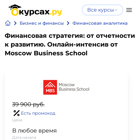
Все курсы
Нейросеть
Все курсы
Бизнес и финансы
Финансовая аналитика
Нейросеть и ИИ
и ИИ
Финансовая стратегия: от отчетности
Курсы по
к развитию. Онлайн-интенсив от
Программирование
искусственному
Moscow Business School
интеллекту
Бизнес
Курсы по нейросетям
и
Бесплатно
финансы
Дизайн
39 900 руб.
Аналитика
Есть промокод
Цена
Видео,
В любое время
Дата начала