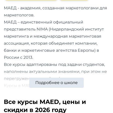
и
МАЕД - академия, созданная маркетологами для
саморазвитие
маркетологов.
Прочее
МАЕД – единственный официальный
представитель NIMA (Нидерландский институт
Репетиторы
маркетинга и международная маркетинговая
ассоциация, которая объединяет компании,
Тесты
банки и маркетинговые агентства Европы) в
на
России с 2013.
профориентацию
Все курсы адаптированы под задачи студентов,
наполнены актуальными знаниями, при этом не
перегружены лишней информации.
Подробнее о школе
Курсы в MAED подойдут:
новичкам в маркетинге, которые хотят прокачать
скиллы и повысить доход;
Все курсы MAED, цены и
опытным маркетологам: у нас есть курсы для
скидки в 2026 году