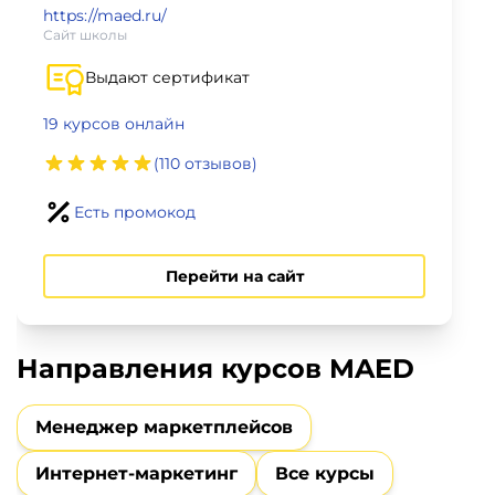
фото,
https://maed.ru/
аудио
Сайт школы
Выдают сертификат
Маркетинг
19 курсов онлайн
Иностранный
(110 отзывов)
язык
Есть промокод
Для
детей
Перейти на сайт
Красота,
Направления курсов MAED
здоровье,
фитнес
Менеджер маркетплейсов
Психология
Интернет-маркетинг
Все курсы