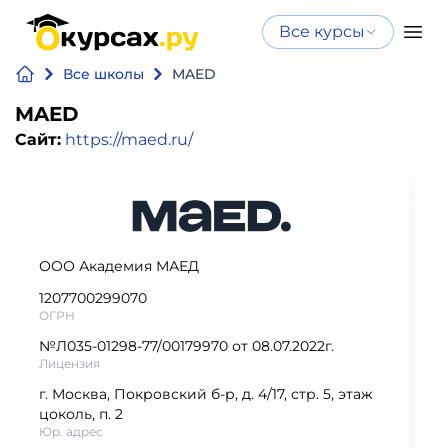
Все курсы
Нейросеть
Все курсы
Все школы
MAED
Нейросеть и ИИ
и ИИ
MAED
Курсы по
Сайт:
https://maed.ru/
Программирование
искусственному
интеллекту
Бизнес
Курсы по нейросетям
и
Бесплатно
финансы
ООО Академия МАЕД
1207700299070
Дизайн
ОГРН
№Л035-01298-77/00179970 от 08.07.2022г.
Аналитика
Лицензия
г. Москва, Покровский б-р, д. 4/17, стр. 5, этаж
цоколь, п. 2
Видео,
Юр. адрес