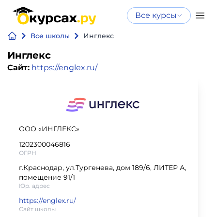
Все курсы
Нейросеть
Все курсы
Все школы
Инглекс
Нейросеть и ИИ
и ИИ
Инглекс
Курсы по
Сайт:
https://englex.ru/
Программирование
искусственному
интеллекту
Бизнес
Курсы по нейросетям
и
Бесплатно
финансы
ООО «ИНГЛЕКС»
1202300046816
Дизайн
ОГРН
г.Краснодар, ул.Тургенева, дом 189/6, ЛИТЕР А,
Аналитика
помещение 91/1
Юр. адрес
https://englex.ru/
Видео,
Сайт школы