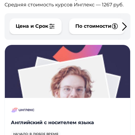
Средняя стоимость курсов Инглекс — 1267 руб.
английски с первого урока;
Человеческий подход - индивидуальное, а не
конвейерное обучение.
Цена и Срок
По стоимости
Какой английский нужен вам?
Для работы, общения, путешествий,
саморазвития - оценят ваш уровень и подберут
правильный курс английского онлайн.
Английский с носителем языка
НАЧАЛО: В ЛЮБОЕ ВРЕМЯ