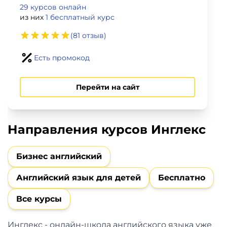
фото,
29 курсов онлайн
аудио
из них
1 бесплатный курс
(81 отзыв)
Маркетинг
Есть промокод
Иностранный
язык
Перейти на сайт
Для
Направления курсов Инглекс
детей
Красота,
Бизнес английский
здоровье,
Английский язык для детей
Бесплатно
фитнес
Все курсы
Психология
Инглекс - онлайн-школа английского языка уже