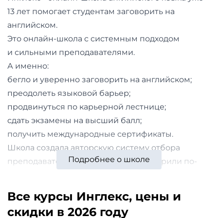
и
13 лет помогает студентам заговорить на
саморазвитие
английском.
Это онлайн-школа с системным подходом
Прочее
и сильными преподавателями.
А именно:
Репетиторы
бегло и уверенно заговорить на английском;
Тесты
преодолеть языковой барьер;
продвинуться по карьерной лестнице;
на
сдать экзамены на высший балл;
профориентацию
получить международные сертификаты.
Школа создала авторскую систему отбора
Подробнее о школе
преподавателей, чтобы ученики говорили по-
английски без ошибок.
Сильные преподаватели - научат говорить
Все курсы Инглекс, цены и
правильно и уверенно;
скидки в 2026 году
Обучение через общение - говорите по-