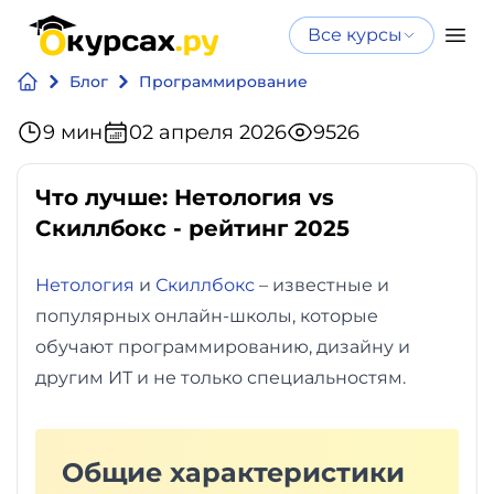
Все курсы
Нейросеть
Все курсы
Блог
Программирование
Нейросеть и ИИ
и ИИ
9 мин
02 апреля 2026
Курсы по
9526
Программирование
искусственному
интеллекту
Что лучше: Нетология vs
Бизнес
Курсы по нейросетям
Скиллбокс - рейтинг 2025
и
Бесплатно
Нетология
финансы
и
Скиллбокс
– известные и
популярных онлайн-школы, которые
Дизайн
обучают программированию, дизайну и
другим ИТ и не только специальностям.
Аналитика
Видео,
Общие характеристики