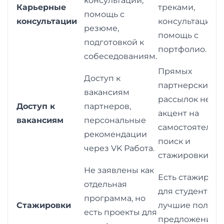
консультации,
Карьерные
треками,
помощь с
консультации
консультации,
резюме,
помощь с
подготовкой к
портфолио.
собеседованиям.
Прямых
Доступ к
партнерских
вакансиям
рассылок нет,
Доступ к
партнеров,
акцент на
вакансиям
персональные
самостоятельн
рекомендации
поиск и
через VK Работа.
стажировки.
Не заявлены как
Есть стажиров
отдельная
для студентов,
программа, но
Стажировки
лучшие получа
есть проекты для
предложения о