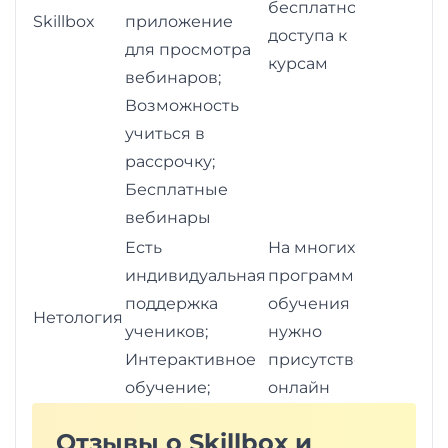
бесплатного
Skillbox
приложение
доступа к
для просмотра
курсам
вебинаров;
Возможность
учиться в
рассрочку;
Бесплатные
вебинары
Есть
На многих
индивидуальная
программах
поддержка
обучения
Нетология
учеников;
нужно
Интерактивное
присутствовать
обучение;
онлайн
Отзывы о Skillbox и