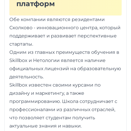
фото,
платформ
аудио
Обе компании являются резидентами
Маркетинг
Сколково - инновационного центра, который
поддерживает и развивает перспективные
Иностранный
стартапы.
язык
Одним из главных преимуществ обучения в
Skillbox и Нетологии является наличие
Для
официальных лицензий на образовательную
детей
деятельность.
Skillbox известен своими курсами по
Красота,
дизайну и маркетингу, а также
здоровье,
программированию. Школа сотрудничает с
фитнес
профессионалами из различных отраслей,
что позволяет студентам получить
Психология
актуальные знания и навыки.