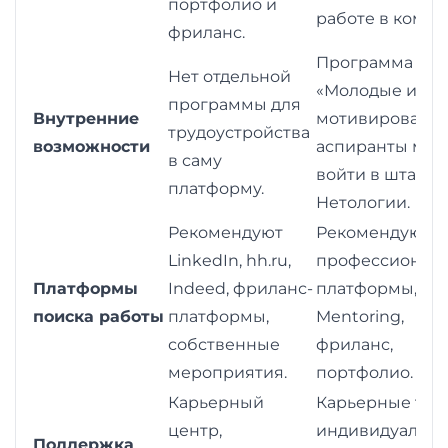
портфолио и
работе в компа
фриланс.
Программа
Нет отдельной
«Молодые и
программы для
Внутренние
мотивированны
трудоустройства
возможности
аспиранты мог
в саму
войти в штат
платформу.
Нетологии.
Рекомендуют
Рекомендуют
LinkedIn, hh.ru,
профессионал
Платформы
Indeed, фриланс-
платформы, Digi
поиска работы
платформы,
Mentoring,
собственные
фриланс,
мероприятия.
портфолио.
Карьерный
Карьерные тре
центр,
индивидуальн
Поддержка