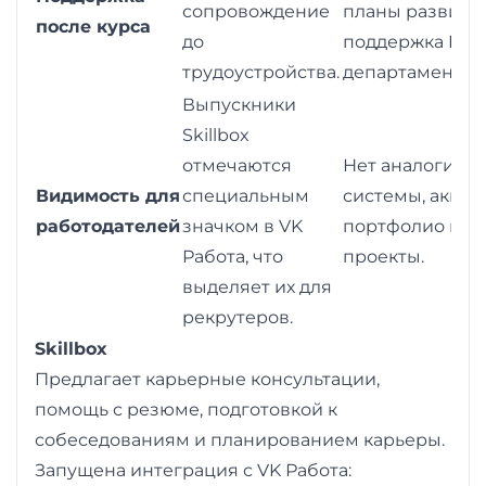
сопровождение
планы развития
после курса
до
поддержка HR-
трудоустройства.
департамента.
Выпускники
Skillbox
отмечаются
Нет аналогичн
Видимость для
специальным
системы, акцен
работодателей
значком в VK
портфолио и
Работа, что
проекты.
выделяет их для
рекрутеров.
Skillbox
Предлагает карьерные консультации,
помощь с резюме, подготовкой к
собеседованиям и планированием карьеры.
Запущена интеграция с VK Работа: