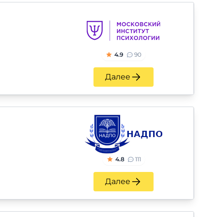
4.9
90
Далее
4.8
111
Далее