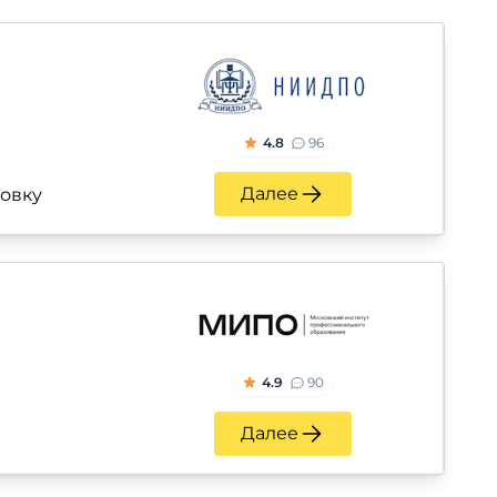
4.8
96
Далее
ровку
4.9
90
Далее