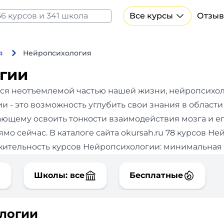
Все курсы
Отзыв
Все курсы Нейросеть и ИИ
Курсы по искусственному интеллекту
я
Нейропсихология
Курсы по нейросетям
гии
Бесплатно
ся неотъемлемой частью нашей жизни, нейропсихол
 - это возможность углубить свои знания в области
ающему освоить тонкости взаимодействия мозга и е
мо сейчас.
В каталоге сайта okursah.ru 78 курсов Н
ительность курсов Нейропсихологии: минимальная - 
Школы: все
Бесплатные
ологии