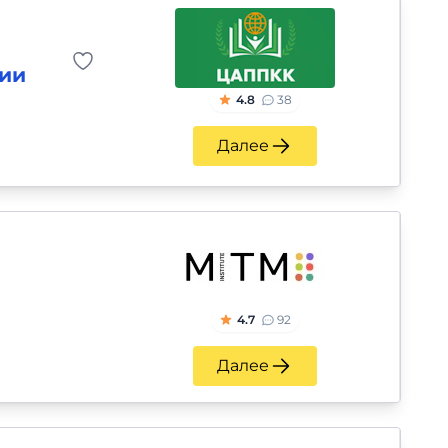
ции
4.8
38
Далее
4.7
92
Далее