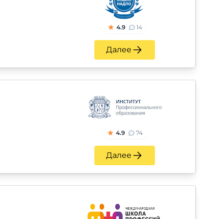
4.9
14
Далее
4.9
74
Далее