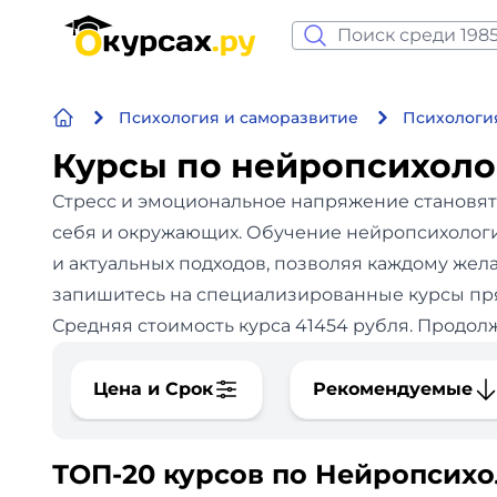
Нейросеть и ИИ
Психология и саморазвитие
Психологи
Программирование
Курсы по нейропсихоло
Бизнес и финансы
Стресс и эмоциональное напряжение становят
себя и окружающих. Обучение нейропсихологии
Дизайн
и актуальных подходов, позволяя каждому жел
запишитесь на специализированные курсы пря
Аналитика
Средняя стоимость курса 41454 рубля. Продолж
Видео, фото, аудио
Цена и Срок
Рекомендуемые
Маркетинг
ТОП-20 курсов по Нейропсих
Иностранный язык