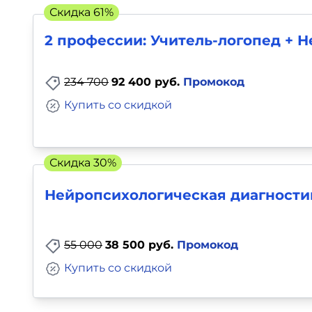
Скидка 61%
Для детей
2 профессии: Учитель-логопед + Н
Красота, здоровье, фитнес
234 700
92 400 руб.
Промокод
Психология и саморазвитие
Купить со скидкой
Прочее
Скидка 30%
Репетиторы
Нейропсихологическая диагностик
Тесты на профориентацию
55 000
38 500 руб.
Промокод
Купить со скидкой