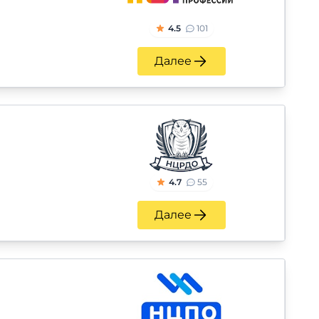
4.5
101
Далее
4.7
55
Далее