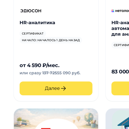
Для детей
Красота, здоровье, фитнес
HR-аналитика
HR-ана
автома
для ан
СЕРТИФИКАТ
Психология и саморазвитие
НАЧАЛО: НАЧАЛОСЬ 1 ДЕНЬ НАЗАД
СЕРТИФИ
Прочее
от 4 590 ₽/мес.
Репетиторы
83 000
или сразу
137 725
55 090 руб.
Тесты на профориентацию
Далее