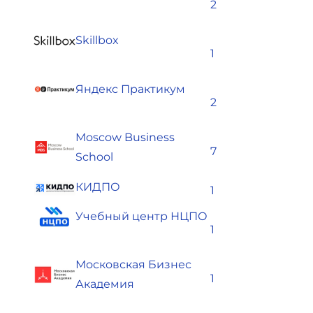
2
Skillbox
1
Яндекс Практикум
2
Moscow Business
7
School
КИДПО
1
Учебный центр НЦПО
1
Московская Бизнес
1
Академия