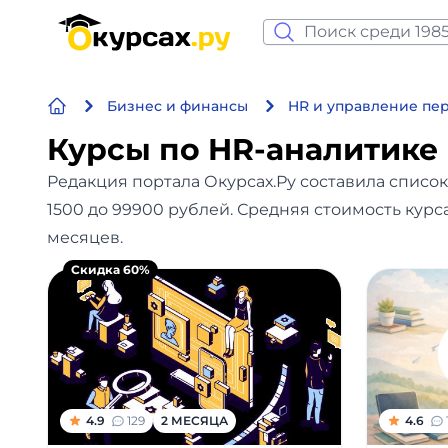
Нейросеть и ИИ
Бизнес и финансы
HR и управление пе
Программирование
Курсы по HR-аналитике
Бизнес и финансы
Редакция портала Окурсах.Ру составила список
1500 до 99900 рублей. Средняя стоимость курс
Дизайн
месяцев.
Аналитика
Скидка 60%
Видео, фото, аудио
Маркетинг
Иностранный язык
4.9
129
2 МЕСЯЦА
4.6