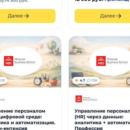
зу
74 500 руб.
Далее
Далее
108
4.7
108
ление персоналом
Управление персона
 цифровой среде:
(HR) через данные:
ика и автоматизация.
аналитика + автомат
н-интенсив
Профессия