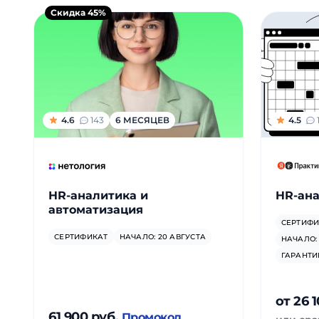
Скидка 45%
4.6
143
6 МЕСЯЦЕВ
4.5
HR-аналитика и
HR‑ан
автоматизация
СЕРТИФИ
СЕРТИФИКАТ
НАЧАЛО: 20 АВГУСТА
НАЧАЛО
ГАРАНТИ
от 26 
61 900 руб.
Промокод