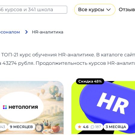
Все курсы
Отзыв
Все курсы Нейросеть и ИИ
Курсы по искусственному интеллекту
рсоналом
HR-аналитика
Курсы по нейросетям
Бесплатно
 ТОП-21 курс обучения HR-аналитике.
В каталоге сайт
а 43274 рубля. Продолжительность курсов HR-аналити
Скидка 45%
143
9 МЕСЯЦЕВ
4.6
187
3 МЕСЯЦА