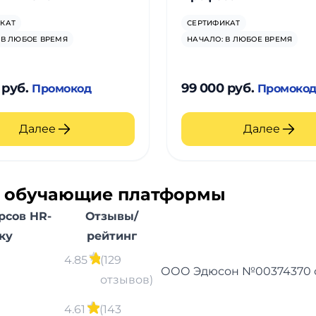
КАТ
СЕРТИФИКАТ
 В ЛЮБОЕ ВРЕМЯ
НАЧАЛО: В ЛЮБОЕ ВРЕМЯ
 руб.
99 000 руб.
Промокод
Промоко
Далее
Далее
е обучающие платформы
рсов HR-
Отзывы/
ку
рейтинг
4.85
(129
ООО Эдюсон №00374370 от 
отзывов)
4.61
(143