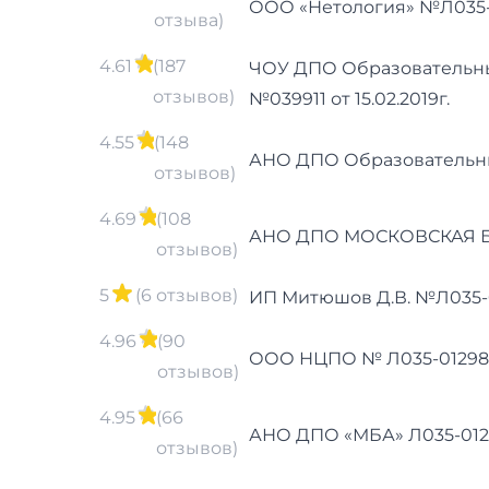
ООО «Нетология» №Л035-01
отзыва)
4.61
(187
ЧОУ ДПО Образовательны
отзывов)
№039911 от 15.02.2019г.
4.55
(148
АНО ДПО Образовательные
отзывов)
4.69
(108
АНО ДПО МОСКОВСКАЯ БИ
отзывов)
5
(6 отзывов)
ИП Митюшов Д.В. №Л035-01
4.96
(90
ООО НЦПО № Л035-01298-7
отзывов)
4.95
(66
АНО ДПО «МБА» Л035-01298
отзывов)