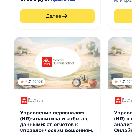
или сра
Далее
4.7
108
4.7
Управление персоналом
Управ
(HR)-аналитика и работа с
(HR) в
данными: от отчётов к
аналит
управленческим решениям.
Онлай