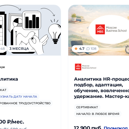
148
3 МЕСЯЦА
4.7
108
алитика
Аналитика HR-процес
подбор, адаптация,
обучение, вовлеченно
КАТ
удержание. Мастер-к
:
УЗНАТЬ ДАТУ НАЧАЛА
РОВАННОЕ ТРУДОУСТРОЙСТВО
СЕРТИФИКАТ
НАЧАЛО: В ЛЮБОЕ ВРЕМЯ
100 ₽/мес.
12 900 руб.
Промокод