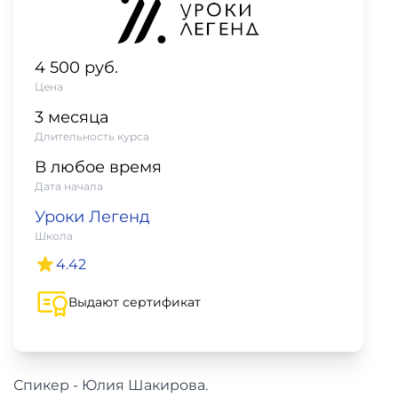
фото,
аудио
4 500 руб.
Маркетинг
Цена
3 месяца
Иностранный
Длительность курса
язык
В любое время
Дата начала
Для
Уроки Легенд
детей
Школа
4.42
Красота,
здоровье,
Выдают сертификат
фитнес
Психология
Спикер - Юлия Шакирова.