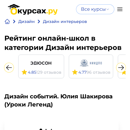
Все курсы
Нейросеть
Все курсы
Дизайн
Дизайн интерьеров
Нейросеть и ИИ
и ИИ
Курсы по
Рейтинг онлайн-школ в
Программирование
искусственному
категории Дизайн интерьеров
интеллекту
Бизнес
Курсы по нейросетям
и
Бесплатно
4.85
129 отзывов
4.77
96 отзывов
4
финансы
Дизайн
Дизайн событий. Юлия Шакирова
(Уроки Легенд)
Аналитика
Видео,