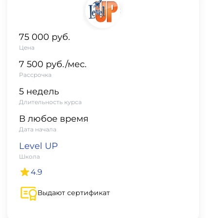
фото,
аудио
75 000 руб.
Маркетинг
Цена
7 500 руб./мес.
Иностранный
Рассрочка
язык
5 недель
Длительность курса
Для
В любое время
детей
Дата начала
Level UP
Красота,
Школа
здоровье,
4.9
фитнес
Выдают сертификат
Психология