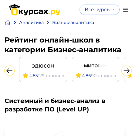
Все курсы
Нейросеть
Все курсы
Аналитика
Бизнес-аналитика
Нейросеть и ИИ
и ИИ
Курсы по
Рейтинг онлайн-школ в
Программирование
искусственному
категории Бизнес-аналитика
интеллекту
Бизнес
Курсы по нейросетям
и
Бесплатно
4.85
129 отзывов
4.86
90 отзывов
4
финансы
Дизайн
Системный и бизнес-анализ в
разработке ПО (Level UP)
Аналитика
Видео,