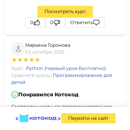
Посмотреть курс
0
0
Ответить
Марьяна Горонова
03 октября 2025
Курс:
Python (первый урок бесплатно)
Сравните курсы:
Программирование для
детей
Понравился Котокод
Смотрели школы по программированию
для маленького сына и остановились на
Перейти на сайт
Котокоде. Не пожалели. Большой плюс что
занятия проходят в любых часовых поясах -