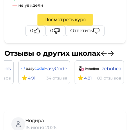
не увидели
Посмотреть курс
0
0
Ответить
Отзывы о других школах
 Kids
EasyCode
Rebotica
зывов
4.91
34 отзыва
4.81
89 отзывов
Нодира
15 июня 2026