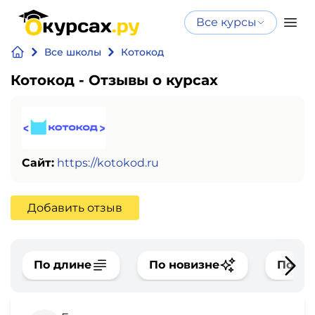
Все курсы
Нейросеть
Все курсы
Все школы
Котокод
Нейросеть и ИИ
и ИИ
Котокод - Отзывы о курсах
Курсы по
Программирование
искусственному
интеллекту
Бизнес
Курсы по нейросетям
и
Бесплатно
Сайт:
https://kotokod.ru
финансы
Добавить отзыв
Дизайн
Аналитика
По длине
По новизне
По оц
Видео,