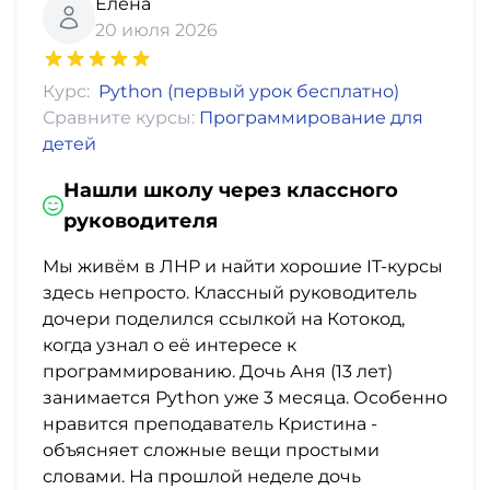
фото,
Елена
20 июля 2026
аудио
Маркетинг
Курс:
Python (первый урок бесплатно)
Сравните курсы:
Программирование для
детей
Иностранный
язык
Нашли школу через классного
руководителя
Для
Мы живём в ЛНР и найти хорошие IT-курсы
детей
здесь непросто. Классный руководитель
дочери поделился ссылкой на Котокод,
Красота,
когда узнал о её интересе к
здоровье,
программированию. Дочь Аня (13 лет)
занимается Python уже 3 месяца. Особенно
фитнес
нравится преподаватель Кристина -
объясняет сложные вещи простыми
Психология
словами. На прошлой неделе дочь