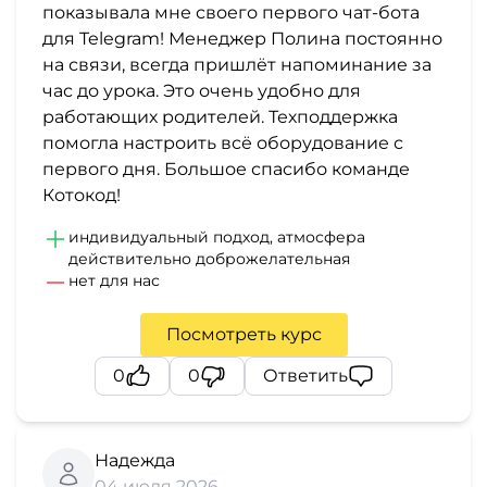
и
показывала мне своего первого чат-бота
саморазвитие
для Telegram! Менеджер Полина постоянно
на связи, всегда пришлёт напоминание за
час до урока. Это очень удобно для
Прочее
работающих родителей. Техподдержка
помогла настроить всё оборудование с
Репетиторы
первого дня. Большое спасибо команде
Котокод!
Тесты
индивидуальный подход, атмосфера
на
действительно доброжелательная
профориентацию
нет для нас
Посмотреть курс
0
0
Ответить
Надежда
04 июля 2026