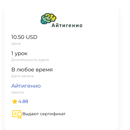
фото,
аудио
Маркетинг
10.50 USD
Иностранный
Цена
язык
1 урок
Длительность курса
Для
В любое время
детей
Дата начала
Айтигенио
Красота,
Школа
здоровье,
4.88
фитнес
Выдают сертификат
Психология