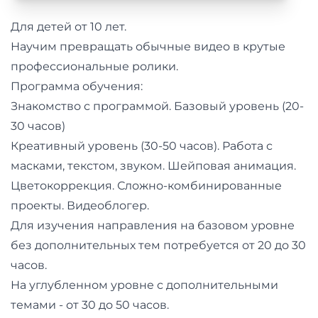
и
саморазвитие
Для детей от 10 лет.
Научим превращать обычные видео в крутые
Прочее
профессиональные ролики.
Программа обучения:
Репетиторы
Знакомство с программой. Базовый уровень (20-
30 часов)
Тесты
Креативный уровень (30-50 часов). Работа с
на
масками, текстом, звуком. Шейповая анимация.
профориентацию
Цветокоррекция. Сложно-комбинированные
проекты. Видеоблогер.
Для изучения направления на базовом уровне
без дополнительных тем потребуется от 20 до 30
часов.
На углубленном уровне с дополнительными
темами - от 30 до 50 часов.