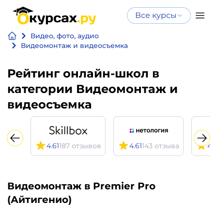
Все курсы
Нейросеть
Все курсы
Видео, фото, аудио
Нейросеть и ИИ
и ИИ
Видеомонтаж и видеосъемка
Курсы по
Программирование
Рейтинг онлайн-школ в
искусственному
интеллекту
категории Видеомонтаж и
Бизнес
Курсы по нейросетям
видеосъемка
и
Бесплатно
финансы
4.61
187 отзывов
4.61
143 отзыва
4.
Дизайн
Аналитика
Видеомонтаж в Premier Pro
(Айтигенио)
Видео,