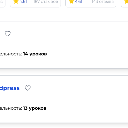
ов
4.61
187 отзывов
4.61
143 отзыва
ельность:
14 уроков
dpress
ельность:
13 уроков