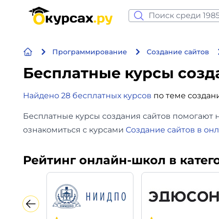
Нейросеть и ИИ
Программирование
Создание сайтов
Программирование
Бесплатные курсы созд
Бизнес и финансы
Найдено 28 бесплатных курсов
по теме создан
Дизайн
Бесплатные курсы создания сайтов помогают н
ознакомиться с курсами
Создание сайтов в он
Аналитика
Видео, фото, аудио
Рейтинг онлайн-школ в катег
Маркетинг
Иностранный язык