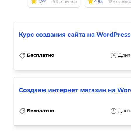
4.77
96 отзывов
4.85
129 отзыв
Для детей
Красота, здоровье, фитнес
Курс создания сайта на WordPress
Психология и саморазвитие
Прочее
Бесплатно
Длит
Репетиторы
Тесты на профориентацию
Создаем интернет магазин на Wor
Бесплатно
Длит