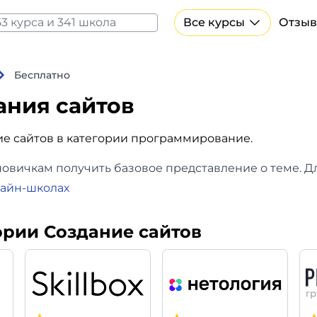
Все курсы
Отзыв
Все курсы Нейросеть и ИИ
Курсы по искусственному интеллекту
Бесплатно
Курсы по нейросетям
ания сайтов
Бесплатно
ие сайтов в категории программирование.
овичкам получить базовое представление о теме. Д
лайн-школах
ории Создание сайтов