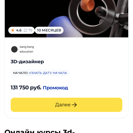
и
саморазвитие
Прочее
4.6
75
10 МЕСЯЦЕВ
Репетиторы
Тесты
3D-дизайнер
на
НАЧАЛО:
УЗНАТЬ ДАТУ НАЧАЛА
профориентацию
131 750 руб.
Промокод
Далее
Онлайн курсы 3d-