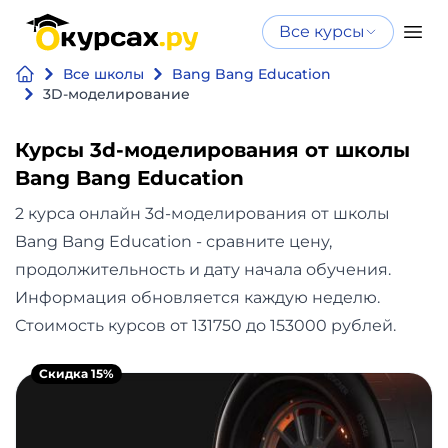
Все курсы
Нейросеть
Все курсы
Все школы
Bang Bang Education
Нейросеть и ИИ
и ИИ
3D-моделирование
Курсы по
Программирование
искусственному
Курсы 3d-моделирования от школы
интеллекту
Bang Bang Education
Бизнес
Курсы по нейросетям
2 курса онлайн 3d-моделирования от школы
и
Бесплатно
Bang Bang Education - сравните цену,
финансы
продолжительность и дату начала обучения.
Информация обновляется каждую неделю.
Дизайн
Стоимость курсов от 131750 до 153000 рублей.
Аналитика
Скидка 15%
Видео,