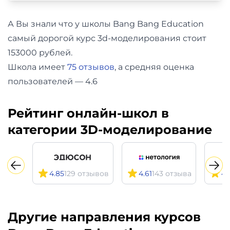
А Вы знали что у школы Bang Bang Education
самый дорогой курс 3d-моделирования стоит
153000 рублей.
Школа имеет
75 отзывов
, а средняя оценка
пользователей — 4.6
Рейтинг онлайн-школ в
категории 3D-моделирование
4.85
129 отзывов
4.61
143 отзыва
4.
Другие направления курсов