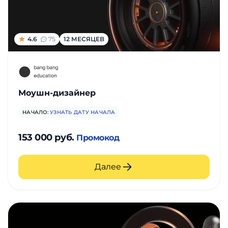
фото,
аудио
4.6
75
12 МЕСЯЦЕВ
Маркетинг
Иностранный
язык
Моушн-дизайнер
Для
НАЧАЛО:
УЗНАТЬ ДАТУ НАЧАЛА
детей
153 000 руб.
Промокод
Красота,
Далее
здоровье,
фитнес
Психология