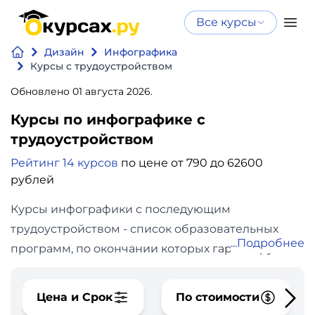
Все курсы
Нейросеть
Все курсы
Дизайн
Инфографика
Нейросеть и ИИ
и ИИ
Курсы с трудоустройством
Курсы по
Обновлено 01 августа 2026.
Программирование
искусственному
Курсы по инфографике с
интеллекту
Бизнес
трудоустройством
Курсы по нейросетям
и
Бесплатно
Рейтинг 14 курсов
по цене от 790 до 62600
рублей
финансы
Курсы инфографики с последующим
Дизайн
трудоустройством - список образовательных
Подробнее
программ, по окончании которых гарантируется
Аналитика
трудоустройство или помощь с получением
работы. Сравните цены и отзывы учеников,
Видео,
Цена и Срок
По стоимости
выбирайте лучшее обучение онлайн.