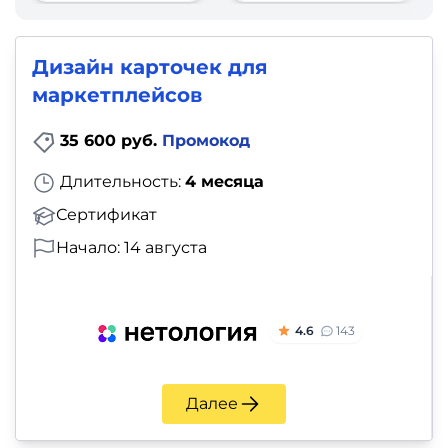
фото,
аудио
Дизайн карточек для
Маркетинг
маркетплейсов
Иностранный
35 600 руб.
Промокод
язык
Длительность:
4 месяца
Сертификат
Для
Начало: 14 августа
детей
Красота,
4.6
143
здоровье,
фитнес
Далее
Психология