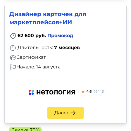
и
саморазвитие
Дизайнер карточек для
маркетплейсов+ИИ
Прочее
62 600 руб.
Промокод
Репетиторы
Длительность:
7 месяцев
Тесты
Сертификат
на
Начало: 14 августа
профориентацию
4.6
143
Далее
Скидка 70%