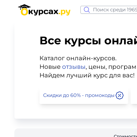
Нейросеть и ИИ
Программирование
Все курсы онла
Бизнес и финансы
Каталог онлайн-курсов.
Дизайн
Новые
отзывы
, цены, програ
Найдем лучший курс для вас!
Аналитика
Скидки до 60% - промокоды
Видео, фото, аудио
Маркетинг
Иностранный язык
Стоимост