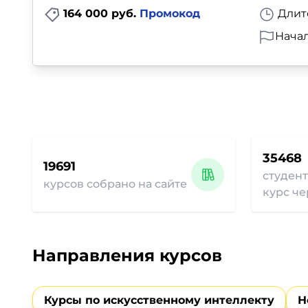
164 000 руб.
Промокод
Длит
Начал
35468
19691
студент
курсов собрано на сайте
курс че
Направления курсов
Курсы по искусственному интеллекту
Н