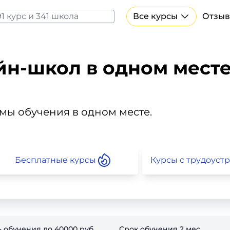
Все курсы
Отзыв
Все курсы Нейросеть и ИИ
Курсы по искусственному интеллекту
Курсы по нейросетям
йн-школ в одном мест
Бесплатно
ммы обучения в одном месте.
Бесплатные курсы
Курсы с трудоуст
ь обучения до
40000
руб.
Срок обучения
2
мес.