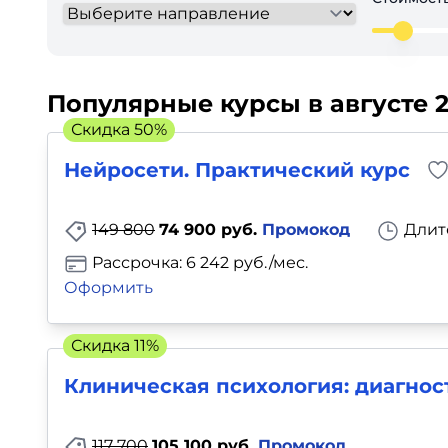
Для детей
Красота, здоровье, фитнес
Популярные курсы в августе 
Скидка 50%
Психология и саморазвитие
Нейросети. Практический курс
Прочее
149 800
74 900 руб.
Промокод
Длит
Репетиторы
Рассрочка: 6 242 руб./мес.
Тесты на профориентацию
Оформить
Скидка 11%
Клиническая психология: диагнос
117 700
105 100 руб.
Промокод