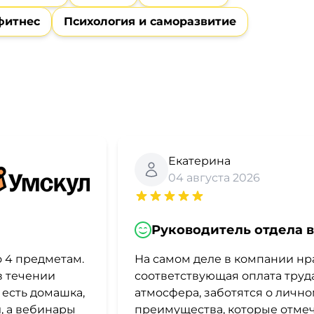
 фитнес
Психология и саморазвитие
Екатерина
04 августа 2026
Руководитель отдела 
о 4 предметам.
На самом деле в компании нра
в течении
соответствующая оплата труд
 есть домашка,
атмосфера, заботятся о лично
, а вебинары
преимущества, которые отме