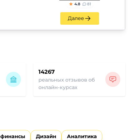
4.8
81
Далее
14267
реальных отзывов об
онлайн-курсах
 финансы
Дизайн
Аналитика