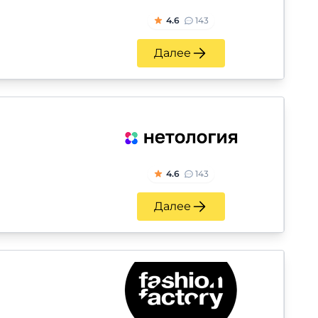
4.6
143
Далее
4.6
143
Далее