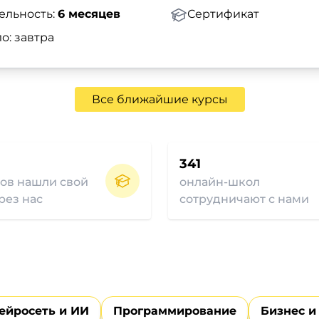
ельность:
6 месяцев
Сертификат
о: завтра
Все ближайшие курсы
341
ов нашли свой
онлайн-школ
рез нас
сотрудничают с нами
ейросеть и ИИ
Программирование
Бизнес и