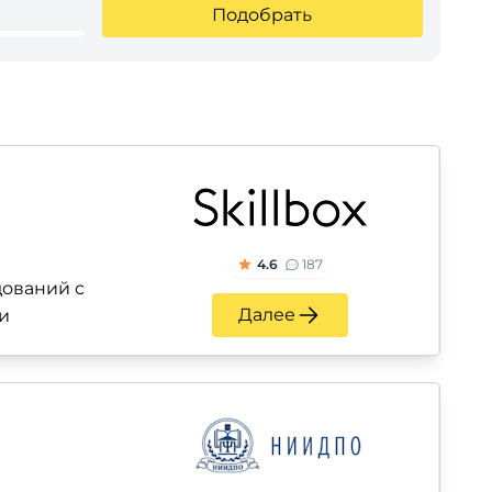
Подобрать
4.6
187
ований с
Далее
и