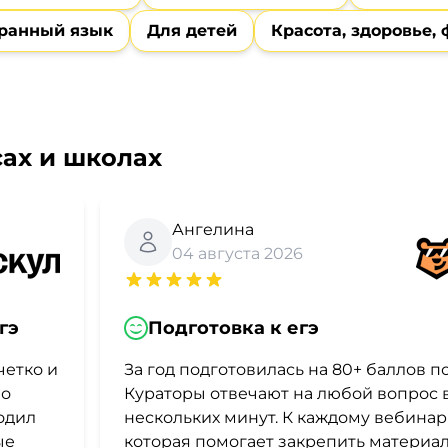
ранный язык
Для детей
Красота, здоровье,
ах и школах
Ангелина
04 августа 2026
гэ
Подготовка к егэ
четко и
За год подготовилась на 80+ баллов п
по
Кураторы отвечают на любой вопрос 
одил
нескольких минут. К каждому вебинар
ые
которая помогает закрепить материал