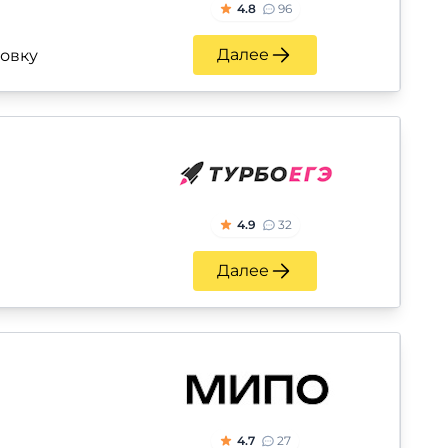
4.8
96
Далее
ровку
4.9
32
Далее
4.7
27