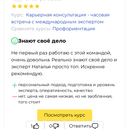
фото,
аудио
Курс:
Карьерная консультация - часовая
встреча с международным экспертом
Маркетинг
Сравните курсы:
Профориентация
Иностранный
Знают своё дело
язык
Не первый раз работаю с этой командой,
очень довольна. Реально знают своё дело и
Для
эксперт Наталья просто топ. Искренне
детей
рекомендую.
персональный подход, подготовка и уровень
Красота,
эксперта, оперативность, качество
нет, цена не самая низкая, но не заоблачная,
здоровье,
того стоит
фитнес
Посмотреть курс
Психология
1
0
Ответить