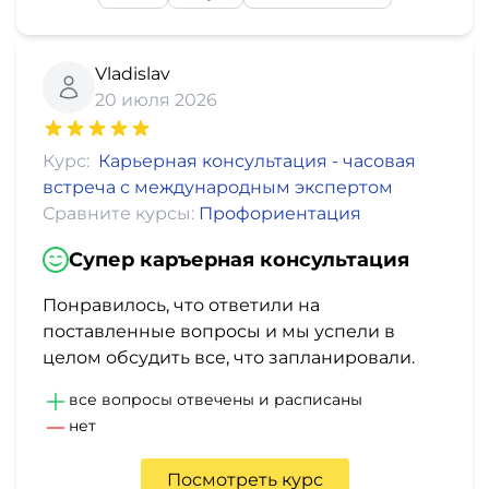
и
саморазвитие
Vladislav
Прочее
20 июля 2026
Репетиторы
Курс:
Карьерная консультация - часовая
встреча с международным экспертом
Тесты
Сравните курсы:
Профориентация
на
Супер каръерная консультация
профориентацию
Понравилось, что ответили на
поставленные вопросы и мы успели в
целом обсудить все, что запланировали.
все вопросы отвечены и расписаны
нет
Посмотреть курс