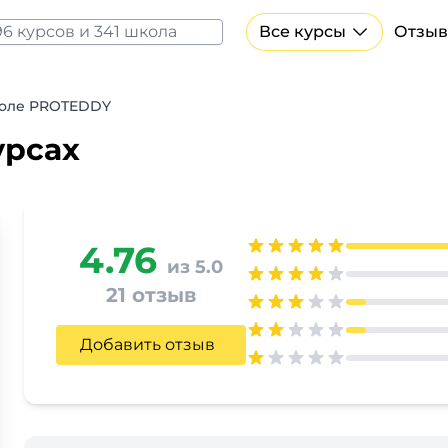
Все курсы
Отзыв
Все курсы Нейросеть и ИИ
Курсы по искусственному интеллекту
коле PROTEDDY
Курсы по нейросетям
урсах
Бесплатно
4.76
из 5.0
21 отзыв
Добавить отзыв