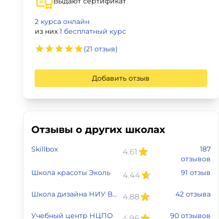
Выдают сертификат
Для детей
2 курса онлайн
из них
1 бесплатный курс
Красота, здоровье, фитнес
(21 отзыв)
Психология и саморазвитие
Добавить отзыв
Прочее
Репетиторы
Отзывы о других школах
Тесты на профориентацию
Skillbox
187
4.61
отзывов
Школа красоты Эколь
91 отзыв
4.44
Школа дизайна НИУ ВШЭ
42 отзыва
4.88
Учебный центр НЦПО
90 отзывов
4.96