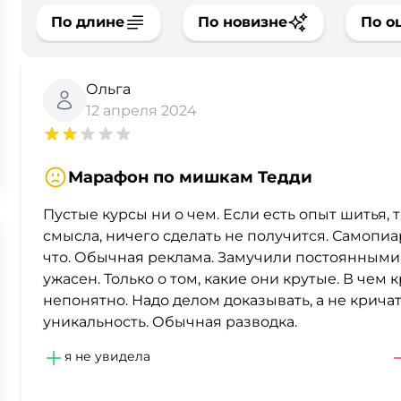
По длине
По новизне
По о
Ольга
12 апреля 2024
Марафон по мишкам Тедди
Пустые курсы ни о чем. Если есть опыт шитья, т
смысла, ничего сделать не получится. Самопиа
что. Обычная реклама. Замучили постоянными 
ужасен. Только о том, какие они крутые. В чем 
непонятно. Надо делом доказывать, а не крича
уникальность. Обычная разводка.
я не увидела