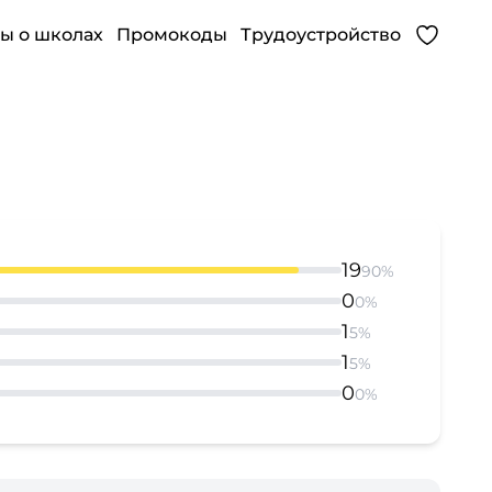
ы о школах
Промокоды
Трудоустройство
19
90%
0
0%
1
5%
1
5%
0
0%