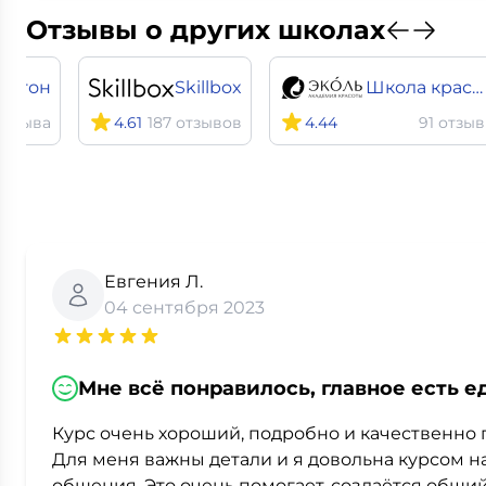
Отзывы о других школах
лигон
Skillbox
Школа красоты Эколь
отзыва
4.61
187 отзывов
4.44
91 отзыв
Евгения Л.
04 сентября 2023
Мне всё понравилось, главное есть
Курс очень хороший, подробно и качественно 
Для меня важны детали и я довольна курсом на 
общения. Это очень помогает, создаётся общий