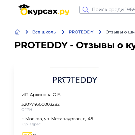
Нейросеть и ИИ
Все школы
PROTEDDY
Отзывы о ш
Программирование
PROTEDDY - Отзывы о к
Бизнес и финансы
Дизайн
Аналитика
ИП Архипова О.Е.
Видео, фото, аудио
320774600003282
ОГРН
Маркетинг
г. Москва, ул. Металлургов, д. 48
Юр. адрес
Иностранный язык