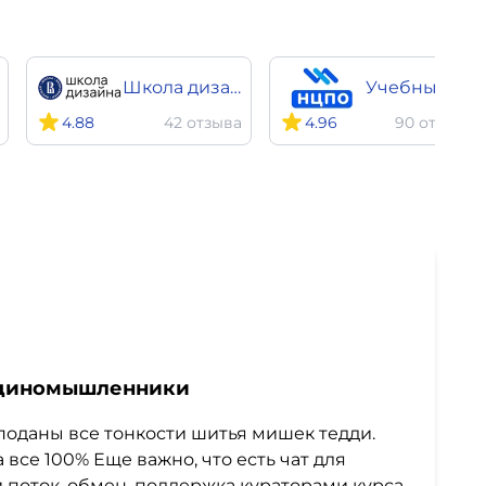
Школа дизайна НИУ ВШЭ
Учебный центр НЦПО
4.88
42 отзыва
4.96
90 отзывов
 единомышленники
поданы все тонкости шитья мишек тедди.
все 100% Еще важно, что есть чат для
 поток, обмен, поддержка кураторами курса