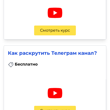
и
саморазвитие
Прочее
Смотреть курс
Репетиторы
Тесты
Как раскрутить Телеграм канал?
на
профориентацию
Бесплатно