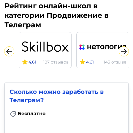
фото,
Рейтинг онлайн-школ в
аудио
категории Продвижение в
Телеграм
Маркетинг
Иностранный
язык
4.61
187 отзывов
4.61
143 отзыва
Для
детей
Красота,
Сколько можно заработать в
Телеграм?
здоровье,
фитнес
Бесплатно
Психология