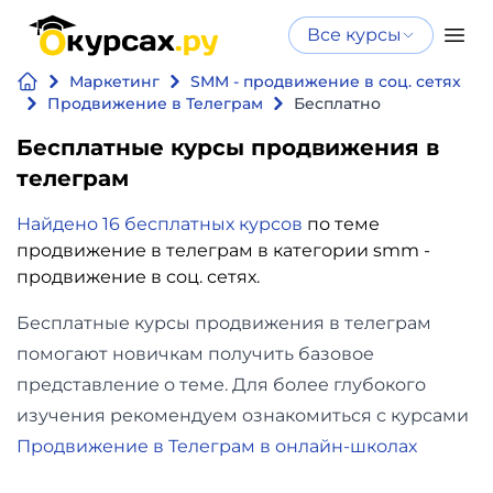
Все курсы
Нейросеть
Все курсы
Маркетинг
SMM - продвижение в соц. сетях
Нейросеть и ИИ
и ИИ
Продвижение в Телеграм
Бесплатно
Курсы по
Бесплатные курсы продвижения в
Программирование
искусственному
телеграм
интеллекту
Бизнес
Курсы по нейросетям
Найдено 16 бесплатных курсов
по теме
и
продвижение в телеграм в категории smm -
Бесплатно
продвижение в соц. сетях.
финансы
Бесплатные курсы продвижения в телеграм
Дизайн
помогают новичкам получить базовое
представление о теме. Для более глубокого
Аналитика
изучения рекомендуем ознакомиться с курсами
Продвижение в Телеграм в онлайн-школах
Видео,